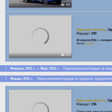
491
Одесская область
,
Од
Маршрут
250
25 апреля 2011 г., понеде
Автор:
Eugene
572
↑
Февраль 2011 г. — Март 2011 г.
Перенумерован/передан (в пред
↑
Январь 2011 г.
Перенумерован/передан (в пределах предприяти
Одесская область
,
Од
Маршрут
156
Одесская зима вступае