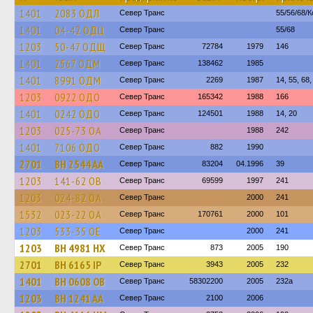
1401
2083 ОДЛ
Север Транс
55/56/68/
1401
04-42 ОДЦ
Север Транс
55/68
1203
50-47 ОДЩ
Север Транс
72784
1979
146
1401
2567 ОДМ
Север Транс
138462
1985
1401
8991 ОДМ
Север Транс
2269
1987
14, 55, 68
1203
0922 ОДО
Север Транс
165342
1988
166
1401
0242 ОДО
Север Транс
124501
1988
14, 20
1203
025-73 ОА
Север Транс
1988
242
1401
7106 ОДО
Север Транс
882
1990
2701
BH 2544 AA
Север Транс
83204
04.1996
39
1203
141-62 ОВ
Север Транс
69599
1997
241
1203
024-82 ОА
Север Транс
2000
241
1532
023-22 ОА
Север Транс
170761
2000
101
1203
533-35 ОЕ
Север Транс
2000
241
1203
BH 4981 HX
Север Транс
873
2005
190
2701
BH 6165 IP
Север Транс
3943
2005
232
1401
BH 0608 OB
Север Транс
58302200
2005
232а
1203
BH 1241 AA
Север Транс
2100
2006