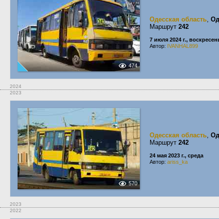
Одесская область
,
Од
Маршрут
242
7 июля 2024 г., воскресен
Автор:
IVANHAL899
474
2024
2023
Одесская область
,
Од
Маршрут
242
24 мая 2023 г., среда
Автор:
ariss_ka
570
2023
2022