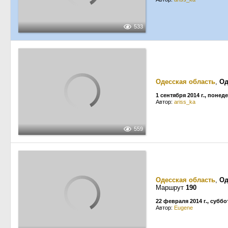
533
Одесская область
,
Од
1 сентября 2014 г., понед
Автор:
ariss_ka
559
Одесская область
,
Од
Маршрут
190
22 февраля 2014 г., суббо
Автор:
Eugene