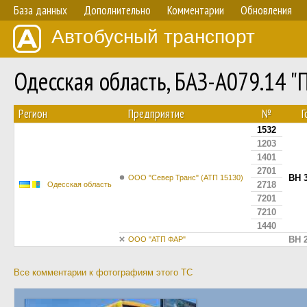
База данных
Дополнительно
Комментарии
Обновления
Автобусный транспорт
Одесская область, БАЗ-А079.14 
Регион
Предприятие
№
Г
1532
1203
1401
2701
BH 
ООО "Север Транс" (АТП 15130)
2718
Одесская область
7201
7210
1440
BH 
ООО "АТП ФАР"
Все комментарии к фотографиям этого ТС