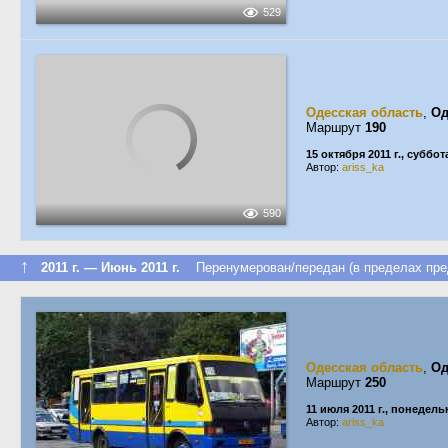
529
Одесская область
,
Од
Маршрут
190
15 октября 2011 г., суббот
Автор:
ariss_ka
590
↑
2011 г. — Июнь 2011 г.
Перенумерован/передан (в пределах пре
Одесская область
,
Од
Маршрут
250
11 июля 2011 г., понедель
Автор:
ariss_ka