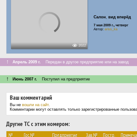
Салон
,
вид вперёд
7 мая 2009 г., четверг
Автор:
ariss_ka
2022
↑
Апрель 2009 г.
Передан в другое предприятие или на завод
↑
Июнь 2007 г.
Поступил на предприятие
Ваш комментарий
Вы не
вошли на сайт
.
Комментарии могут оставлять только зарегистрированные пользов
Другие ТС с этим номером:
№
Гос.№
Предприятие
Зав.№
Постр.
Примеча