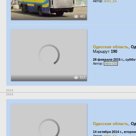
Автор:
ariss_ka
481
Одесская область
,
Од
Маршрут
190
28 февраля 2015 г., суббо
Автор:
Alex-Od
613
2015
2014
Одесская область
,
Од
14 октября 2014 г., вторн
Автор:
ariss_ka