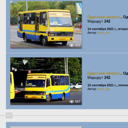
Одесская область
,
Од
Маршрут
242
14 сентября 2021 г., втор
Автор:
ariss_ka
633
Одесская область
,
Од
Маршрут
242
10 сентября 2021 г., пятн
Автор:
ariss_ka
567
2021
2020