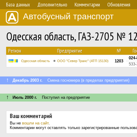
База данных
Дополнительно
Комментарии
Обновления
Автобусный транспорт
Одесская область, ГАЗ-2705 № 1
Регион
Предприятие
№
Г
024
1203
Одесская область
ООО "Север Транс" (АТП 15130)
533
↑
Декабрь 2003 г.
Смена госномера (в пределах предприятия)
↑
Июль 2000 г.
Поступил на предприятие
Ваш комментарий
Вы не
вошли на сайт
.
Комментарии могут оставлять только зарегистрированные пользов