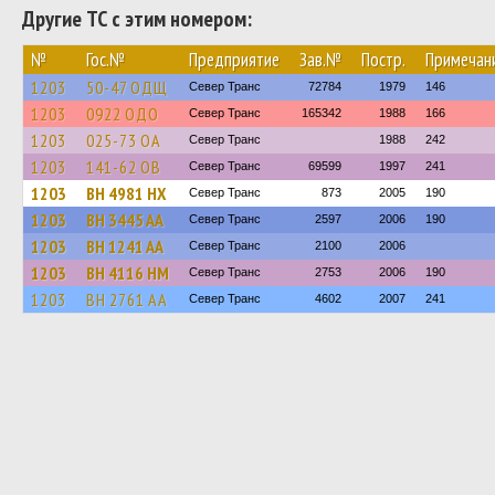
Другие ТС с этим номером:
№
Гос.№
Предприятие
Зав.№
Постр.
Примечан
1203
50-47 ОДЩ
Север Транс
72784
1979
146
1203
0922 ОДО
Север Транс
165342
1988
166
1203
025-73 ОА
Север Транс
1988
242
1203
141-62 ОВ
Север Транс
69599
1997
241
1203
BH 4981 HX
Север Транс
873
2005
190
1203
BH 3445 AA
Север Транс
2597
2006
190
1203
BH 1241 AA
Север Транс
2100
2006
1203
BH 4116 HM
Север Транс
2753
2006
190
1203
BH 2761 AA
Север Транс
4602
2007
241