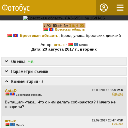
Фотобус
ЛАЗ-695Н №
1Б/Н-05
Брестская область
Брестская область
, Брест, улица Брестских дивизий
Автор:
штык
·
Минск
Дата:
29 августа 2017 г., вторник
Оценка
+30
Параметры съёмки
Комментарии
·
3
AstaD
12.09.2017
18:58 MSK
Ссылка
Брестская область
Вытащили-таки.. Что с ним делать собираются? Ничего не
говорили?
штык
12.09.2017
23:47 MSK
Ссылка
Минск