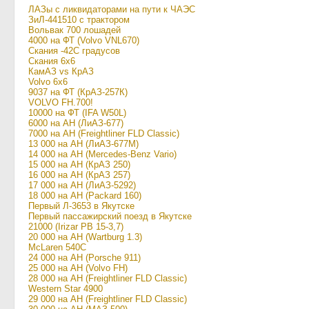
ЛАЗы с ликвидаторами на пути к ЧАЭС
ЗиЛ-441510 с трактором
Вольвак 700 лошадей
4000 на ФТ (Volvo VNL670)
Скания -42С градусов
Скания 6х6
КамАЗ vs КрАЗ
Volvo 6x6
9037 на ФТ (КрАЗ-257К)
VOLVO FH.700!
10000 на ФТ (IFA W50L)
6000 на АН (ЛиАЗ-677)
7000 на АН (Freightliner FLD Classic)
13 000 на АН (ЛиАЗ-677М)
14 000 на АН (Mercedes-Benz Vario)
15 000 на АН (КрАЗ 250)
16 000 на АН (КрАЗ 257)
17 000 на АН (ЛиАЗ-5292)
18 000 на АН (Packard 160)
Первый Л-3653 в Якутске
Первый пассажирский поезд в Якутске
21000 (Irizar PB 15-3,7)
20 000 на АН (Wartburg 1.3)
McLaren 540C
24 000 на АН (Porsche 911)
25 000 на АН (Volvo FH)
28 000 на АН (Freightliner FLD Classic)
Western Star 4900
29 000 на АН (Freightliner FLD Classic)