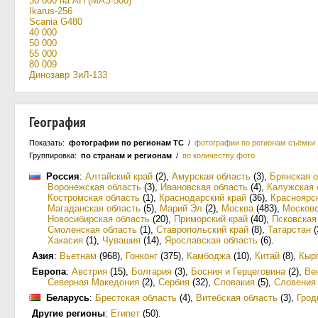
30 000 на АН (МАЗ-500)
Ikarus-256
Scania G480
40 000
50 000
55 000
80 009
Динозавр ЗиЛ-133
География
Показать:
фотографии по регионам ТС
/
фотографии по регионам съёмки
Группировка:
по странам и регионам
/
по количеству фото
Россия
:
Алтайский край
(2)
,
Амурская область
(3)
,
Брянская 
Воронежская область
(3)
,
Ивановская область
(4)
,
Калужская 
Костромская область
(1)
,
Краснодарский край
(36)
,
Красноярс
Магаданская область
(5)
,
Марий Эл
(2)
,
Москва
(483)
,
Московс
Новосибирская область
(20)
,
Приморский край
(40)
,
Псковская
Смоленская область
(1)
,
Ставропольский край
(8)
,
Татарстан
(
Хакасия
(1)
,
Чувашия
(14)
,
Ярославская область
(6)
.
Азия
:
Вьетнам
(968)
,
Гонконг
(375)
,
Камбоджа
(10)
,
Китай
(8)
,
Кыр
Европа
:
Австрия
(15)
,
Болгария
(3)
,
Босния и Герцеговина
(2)
,
Ве
Северная Македония
(2)
,
Сербия
(32)
,
Словакия
(5)
,
Словения
Беларусь
:
Брестская область
(4)
,
Витебская область
(3)
,
Грод
Другие регионы
:
Египет
(50)
.