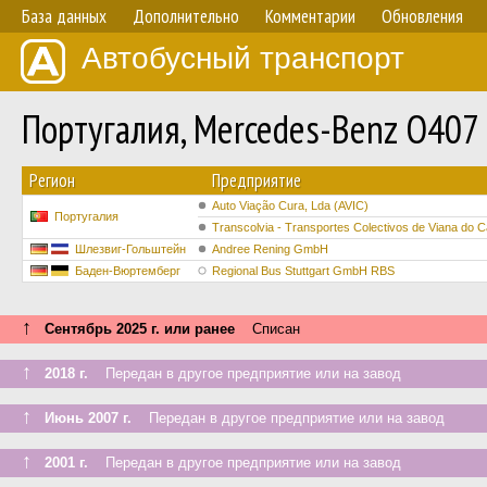
База данных
Дополнительно
Комментарии
Обновления
Автобусный транспорт
Португалия, Mercedes-Benz O407
Регион
Предприятие
Auto Viação Cura, Lda (AVIC)
Португалия
Transcolvia - Transportes Colectivos de Viana do C
Шлезвиг-Гольштейн
Andree Rening GmbH
Баден-Вюртемберг
Regional Bus Stuttgart GmbH RBS
↑
Сентябрь 2025 г. или ранее
Списан
↑
2018 г.
Передан в другое предприятие или на завод
↑
Июнь 2007 г.
Передан в другое предприятие или на завод
↑
2001 г.
Передан в другое предприятие или на завод