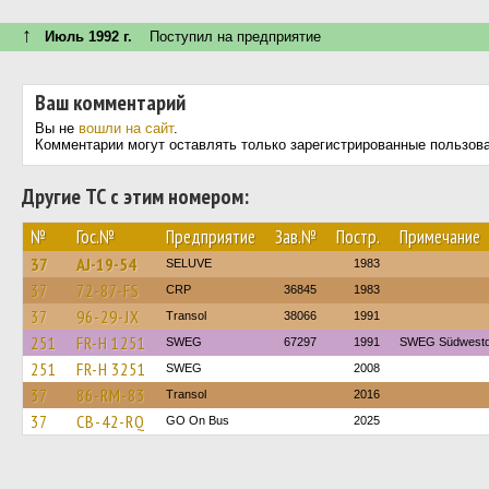
↑
Июль 1992 г.
Поступил на предприятие
Ваш комментарий
Вы не
вошли на сайт
.
Комментарии могут оставлять только зарегистрированные пользов
Другие ТС с этим номером:
№
Гос.№
Предприятие
Зав.№
Постр.
Примечание
37
AJ-19-54
SELUVE
1983
37
72-87-FS
CRP
36845
1983
37
96-29-JX
Transol
38066
1991
251
FR-H 1251
SWEG
67297
1991
SWEG Südwestd
251
FR-H 3251
SWEG
2008
37
86-RM-83
Transol
2016
37
CB-42-RQ
GO On Bus
2025