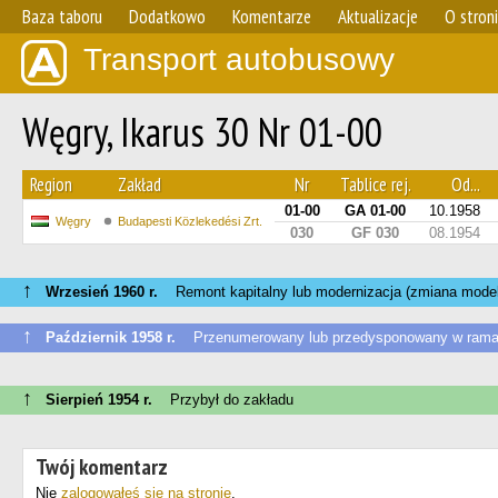
Baza taboru
Dodatkowo
Komentarze
Aktualizacje
O stron
Transport autobusowy
Węgry, Ikarus 30 Nr 01-00
Region
Zakład
Nr
Tablice rej.
Od...
01-00
GA 01-00
10.1958
Węgry
Budapesti Közlekedési Zrt.
030
GF 030
08.1954
↑
Wrzesień 1960 r.
Remont kapitalny lub modernizacja (zmiana model
↑
Październik 1958 r.
Przenumerowany lub przedysponowany w rama
↑
Sierpień 1954 r.
Przybył do zakładu
Twój komentarz
Nie
zalogowałeś się na stronie
.