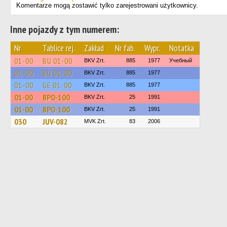
Komentarze mogą zostawić tylko zarejestrowani użytkownicy.
Inne pojazdy z tym numerem:
Nr
Tablice rej.
Zakład
Nr fab.
Wypr.
Notatka
01-00
BU 01-00
BKV Zrt.
885
1977
Учебный
01-00
BU 01-00
BKV Zrt.
885
1977
01-00
GE 01-00
BKV Zrt.
885
1977
01-00
BPO-100
BKV Zrt.
25
1991
01-00
BPO-100
BKV Zrt.
25
1991
030
JUV-082
MVK Zrt.
83
2006