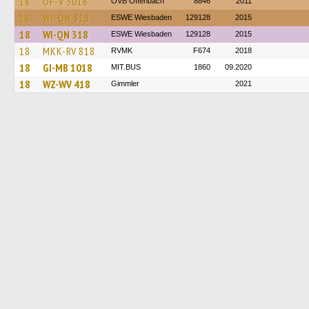
18
OF-V 3018
OVB Offenbach
8846
2011
18
WI-QN 318
ESWE Wiesbaden
129128
2015
18
WI-QN 318
ESWE Wiesbaden
129128
2015
18
MKK-RV 818
RVMK
F674
2018
18
GI-MB 1018
MIT.BUS
1860
09.2020
18
WZ-WV 418
Gimmler
2021