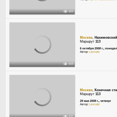
603
Москва
,
Нахимовский
Маршрут
113
6 октября 2008 г., понеде
Автор:
Lexrudz
659
Москва
,
Конечная ст
Маршрут
113
29 мая 2008 г., четверг
Автор:
Lexrudz
637