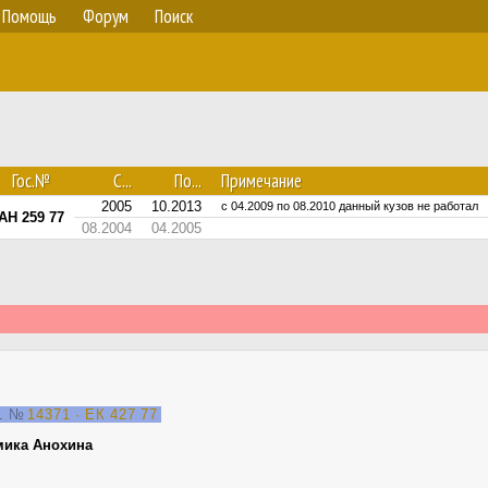
Помощь
Форум
Поиск
Гос.№
С...
По...
Примечание
2005
10.2013
с 04.2009 по 08.2010 данный кузов не работал
АН 259 77
08.2004
04.2005
21
№
14371 · ЕК 427 77
мика Анохина