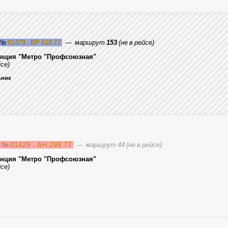
№
01479 · ВР 618 77
—
маршрут
153
(не в рейсе)
анция "Метро "Профсоюзная"
се)
ьник
3
№
01429 · АН 299 77
—
маршрут 44 (не в рейсе)
анция "Метро "Профсоюзная"
се)