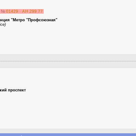
3
№
01429 · АН 299 77
анция "Метро "Профсоюзная"
се)
кий проспект