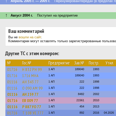
↑
Апрель 2005 г. — 2005 г.
Перенумерован/передан (в пределах п
↑
Август 2004 г.
Поступил на предприятие
Ваш комментарий
Вы не
вошли на сайт
.
Комментарии могут оставлять только зарегистрированные пользов
Другие ТС с этим номером:
№
Гос.№
Предприятие
Зав.№
Постр.
Утил.
01716
Н 832 РН 99
1 АП
189040
1993
01716
1716 МНА
1 АП
189040
1993
01116
АН 343 77
1 АП
222
1998
01116
О 090 АМ 99
1 АП
222
1998
01116
АН 259 77
1 АП
8482
2002
01716
ЕВ 009 77
1 АП
21561
2010
01116
Р 887 УО 77
1 АП
454
2013
01716
Т 108 УЕ 777
1 АП
892
2016
04.2026