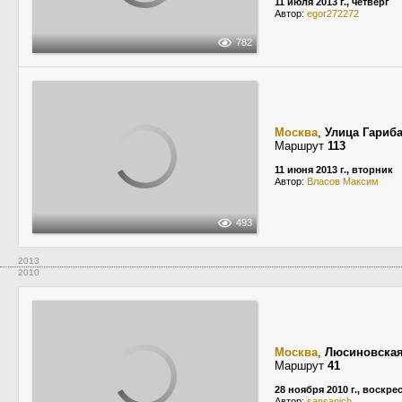
11 июля 2013 г., четверг
Автор:
egor272272
782
Москва
,
Улица Гариб
Маршрут
113
11 июня 2013 г., вторник
Автор:
Власов Максим
493
2013
2010
Москва
,
Люсиновская
Маршрут
41
28 ноября 2010 г., воскре
Автор:
sansanich