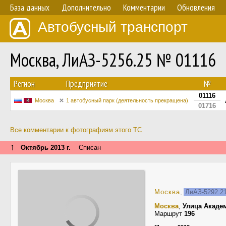
База данных
Дополнительно
Комментарии
Обновления
Автобусный транспорт
Москва, ЛиАЗ-5256.25 № 01116
Регион
Предприятие
№
01116
Москва
1 автобусный парк (деятельность прекращена)
01716
Все комментарии к фотографиям этого ТС
↑
Октябрь 2013 г.
Списан
Москва
,
ЛиАЗ-5292.
Москва
,
Улица Акаде
Маршрут
196