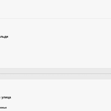
альди
 улица
сенье