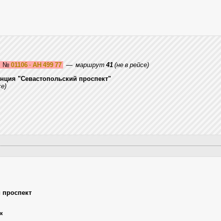
5
№
01106 · АН 499 77
—
маршрут
41
(не в рейсе)
анция "Севастопольский проспект"
се)
 проспект
ик