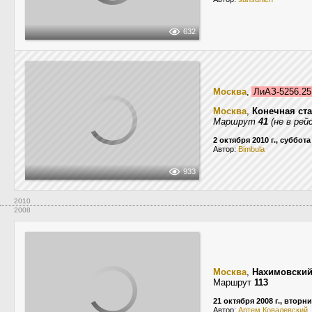
632
Москва
,
ЛиАЗ-5256.2
Москва
,
Конечная ст
Маршрут
41
(не в рей
2 октября 2010 г., суббота
Автор:
Bimbula
933
2010
2008
Москва
,
Нахимовский
Маршрут
113
21 октября 2008 г., вторн
Автор:
Артем Ковалевский