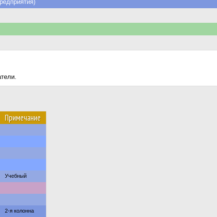
редприятия)
атели.
Примечание
Учебный
2-я колонна