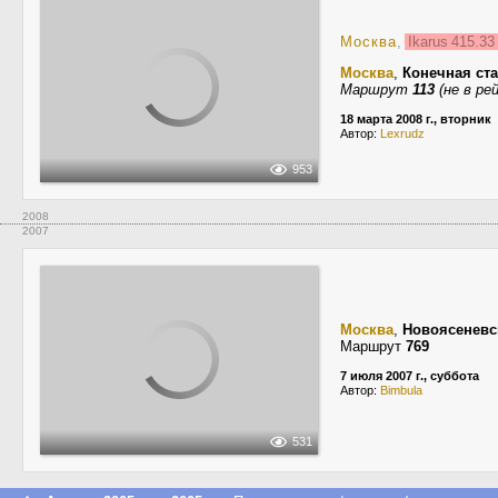
Москва
,
Ikarus 415.3
Москва
,
Конечная ст
Маршрут
113
(не в рей
18 марта 2008 г., вторник
Автор:
Lexrudz
953
2008
2007
Москва
,
Новоясеневс
Маршрут
769
7 июля 2007 г., суббота
Автор:
Bimbula
531