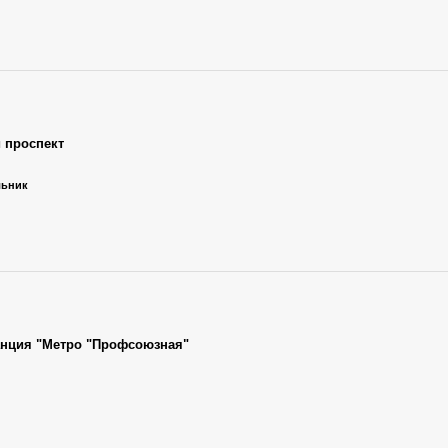
 проспект
льник
анция "Метро "Профсоюзная"