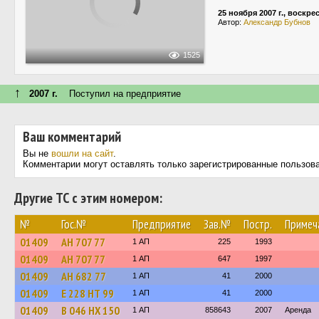
25 ноября 2007 г., воскре
Автор:
Александр Бубнов
1525
↑
2007 г.
Поступил на предприятие
Ваш комментарий
Вы не
вошли на сайт
.
Комментарии могут оставлять только зарегистрированные пользов
Другие ТС с этим номером:
№
Гос.№
Предприятие
Зав.№
Постр.
Примеч
01409
АН 707 77
1 АП
225
1993
01409
АН 707 77
1 АП
647
1997
01409
АН 682 77
1 АП
41
2000
01409
Е 228 НТ 99
1 АП
41
2000
01409
В 046 НХ 150
1 АП
858643
2007
Аренда