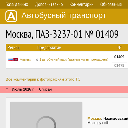
База данных
Дополнительно
Комментарии
Обновления
Автобусный транспорт
Москва, ПАЗ-3237-01 № 01409
Регион
Предприятие
№
01409
1 автобусный парк (деятельность прекращена)
Москва
01479
Все комментарии к фотографиям этого ТС
↑
Июль 2016 г.
Списан
Москва
,
Нахимовский
Маршрут
с5