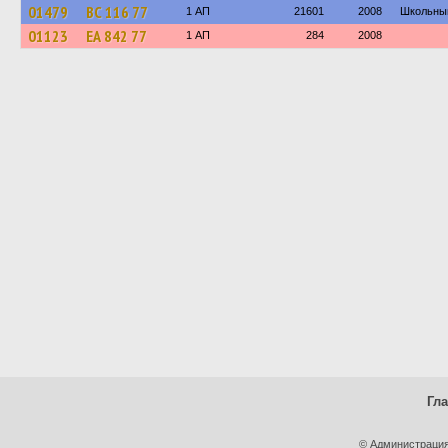
01479
ВС 116 77
1 АП
21601
2008
Школьны
01123
ЕА 842 77
1 АП
284
2008
Гл
© Администрация