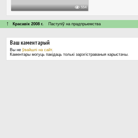
554
↑
Красавік 2008 г.
Паступiў на прадпрыемства
Ваш каментарый
Вы не
ўвайшлі на сайт
.
Каментары могуць пакідаць толькі зарэгістраваныя карыстачы.