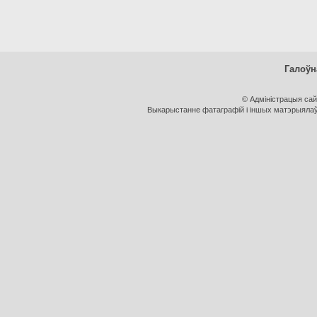
Галоўн
© Адміністрацыя са
Выкарыстанне фатаграфій і іншых матэрыялаў, 