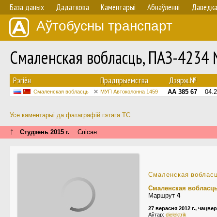
База даных
Дадаткова
Каментарыі
Абнаўленнi
Даведк
Аўтобусны транспарт
Смаленская вобласць, ПАЗ-4234
Рэгіён
Прадпрыемства
Дзярж.№
АА 385 67
04.
Смаленская вобласць
МУП Автоколонна 1459
Усе каментарыі да фатаграфій гэтага ТС
↑
Студзень 2015 г.
Спісан
Смаленская воблас
Смаленская вобласц
Маршрут
4
27 верасня 2012 г., чацвер
Аўтар:
dielektrik