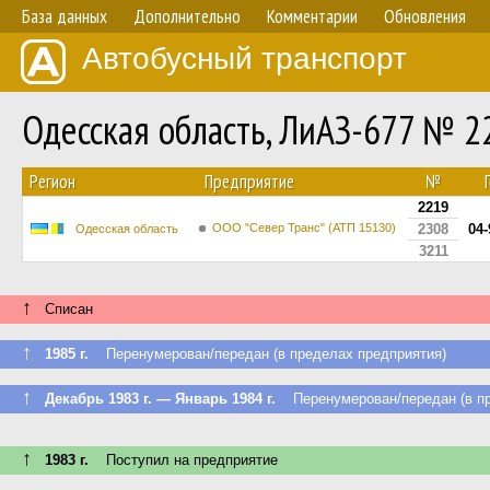
База данных
Дополнительно
Комментарии
Обновления
Автобусный транспорт
Одесская область, ЛиАЗ-677 № 2
Регион
Предприятие
№
2219
ООО "Север Транс" (АТП 15130)
2308
04
Одесская область
3211
↑
Списан
↑
1985 г.
Перенумерован/передан (в пределах предприятия)
↑
Декабрь 1983 г. — Январь 1984 г.
Перенумерован/передан (в пр
↑
1983 г.
Поступил на предприятие