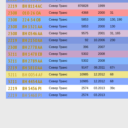
2219
BH 8114 AC
Север Транс
876828
1999
2308
010-26 ОА
Север Транс
4368
2000
31
2308
224-34 ОВ
Север Транс
5853
2000
130, 190
2308
BH 1321 AA
Север Транс
5853
2000
130
2308
BH 0346 AA
Север Транс
9575
2001
31, 165
2219
BH 2150 AA
Север Транс
92
10.2006
230
2308
BH 2778 AA
Север Транс
396
2007
3211
BH 1478 EB
Север Транс
5302
2008
3211
BH 2789 AA
Север Транс
5302
2008
2219
BH 3810 AA
Север Транс
9147
06.2011
67т
3211
BH 0054 AF
Север Транс
10985
12.2012
68
3211
BH 4454 AA
Север Транс
10985
12.2012
68
2219
BH 5456 PI
Север Транс
2574
03.2013
39с
2219
BH 5468 PI
Север Транс
2574
03.2013