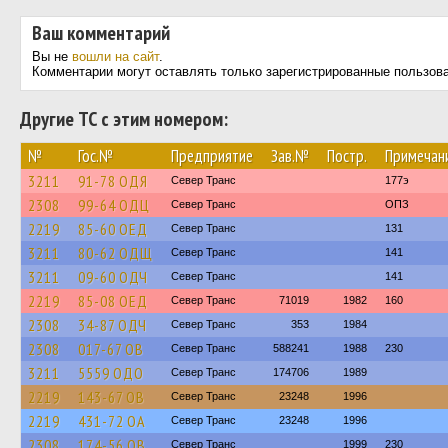
Ваш комментарий
Вы не
вошли на сайт
.
Комментарии могут оставлять только зарегистрированные пользов
Другие ТС с этим номером:
№
Гос.№
Предприятие
Зав.№
Постр.
Примечан
3211
91-78 ОДЯ
Север Транс
177э
2308
99-64 ОДЦ
Север Транс
ОПЗ
2219
85-60 ОЕД
Север Транс
131
3211
80-62 ОДЩ
Север Транс
141
3211
09-60 ОДЧ
Север Транс
141
2219
85-08 ОЕД
Север Транс
71019
1982
160
2308
34-87 ОДЧ
Север Транс
353
1984
2308
017-67 ОВ
Север Транс
588241
1988
230
3211
5559 ОДО
Север Транс
174706
1989
2219
143-67 ОВ
Север Транс
23248
1996
2219
431-72 ОА
Север Транс
23248
1996
2308
174-56 ОВ
Север Транс
1999
230