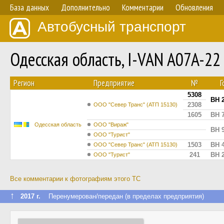
База данных
Дополнительно
Комментарии
Обновления
Автобусный транспорт
Одесская область, I-VAN A07A-2
Регион
Предприятие
№
Г
5308
BH 
2308
ООО "Север Транс" (АТП 15130)
1605
BH 
Одесская область
ООО "Вираж"
BH 
ООО "Турист"
1503
BH 
ООО "Север Транс" (АТП 15130)
241
BH 
ООО "Турист"
Все комментарии к фотографиям этого ТС
↑
2017 г.
Перенумерован/передан (в пределах предприятия)