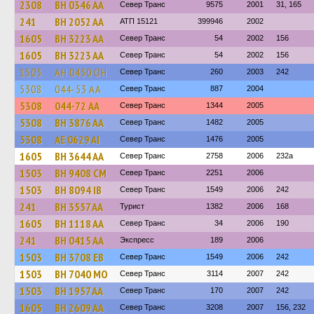
2308
BH 0346 AA
Север Транс
9575
2001
31, 165
241
BH 2052 AA
АТП 15121
399946
2002
1605
BH 3223 AA
Север Транс
54
2002
156
1605
BH 3223 AA
Север Транс
54
2002
156
1503
AH 0430 OH
Север Транс
260
2003
242
5308
044-53 АА
Север Транс
887
2004
5308
044-72 АА
Север Транс
1344
2005
5308
BH 3876 AA
Север Транс
1482
2005
5308
AE 0629 AI
Север Транс
1476
2005
1605
BH 3644 AA
Север Транс
2758
2006
232а
1503
BH 9408 CM
Север Транс
2251
2006
1503
BH 8094 IB
Север Транс
1549
2006
242
241
BH 3557 AA
Турист
1382
2006
168
1605
BH 1118 AA
Север Транс
34
2006
190
241
BH 0415 AA
Экспресс
189
2006
1503
BH 3708 EB
Север Транс
1549
2006
242
1503
BH 7040 MO
Север Транс
3114
2007
242
1503
BH 1957 AA
Север Транс
170
2007
242
1605
BH 2609 AA
Север Транс
3208
2007
156, 232