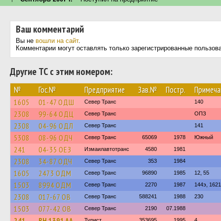
Ваш комментарий
Вы не
вошли на сайт
.
Комментарии могут оставлять только зарегистрированные пользов
Другие ТС с этим номером:
№
Гос.№
Предприятие
Зав.№
Постр.
Примеча
1605
01-47 ОДШ
Север Транс
140
2308
99-64 ОДЦ
Север Транс
ОПЗ
2308
04-96 ОДЛ
Север Транс
141
5308
08-96 ОДЧ
Север Транс
65069
1978
Южный
241
04-35 ОЕЗ
Измаилавтотранс
4580
1981
2308
34-87 ОДЧ
Север Транс
353
1984
1605
2473 ОДМ
Север Транс
96890
1985
12, 55
1503
8994 ОДМ
Север Транс
2270
1987
144э, 162
2308
017-67 ОВ
Север Транс
588241
1988
230
1503
077-42 ОВ
Север Транс
2190
07.1988
241
BH 1391 AA
Турист
353695
1995
4