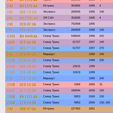
241
BH 1391 AA
Югтранс
353695
1995
4
241
008-78 ОА
Экспресс
260509
1995
145
241
BH 1391 AA
ЭЯ САН
353695
1995
4
241
020-02 ОА
Экспресс
792908
1995
241
038-43 ОТ
Экспресс
260509
1995
145
1503
BH 4449 AA
Север Транс
546644
1996
242
1605
023-66 ОА
Север Транс
61707
1997
145
1605
489-7* ОВ
Север Транс
61707
1997
270
241
023-83 ОА
Маршрут
1999
240
2308
174-56 ОВ
Север Транс
1999
230
1503
002-29 ОА
Север Транс
10619
1999
1503
238-48 ОЕ
Север Транс
10619
1999
241
178-76 ОВ
Маршрут
1999
240
2308
010-26 ОА
Север Транс
4368
2000
31
1605
217-22 ОВ
Север Транс
166944
2000
193
2308
BH 1321 AA
Север Транс
5853
2000
130
2308
224-34 ОВ
Север Транс
5853
2000
130, 190
241
008-97 ОА
Югтранс
227453
2001