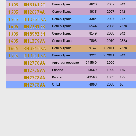
1503
BH 3161 CT
Север Транс
4620
2007
242
1503
BH 2627 AA
Север Транс
3935
2007
242
1503
BH 3238 AA
Север Транс
3384
2007
242
1605
BH 2241 EK
Север Транс
6544
2008
232а
1503
BH 5992 EH
Север Транс
8149
2008
242
1605
BH 1379 AA
Север Транс
7808
2010
232а
1605
BH 3810 AA
Север Транс
9147
06.2011
232а
1503
BH 3811 AA
Север Транс
9224
06.2011
242
BH 2778 AA
Автотранссервис
943569
1999
BH 2778 AA
Европа
943569
1999
175
BH 2778 AA
Вираж
943569
1999
175
BH 2778 AA
ОГЕТ
4993
2008
16