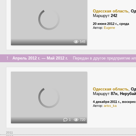
Одесская область
,
Од
Маршрут
242
20 июня 2012 г., среда
Автор:
Eugene
545
↑
Апрель 2012 г. — Май 2012 г.
Передан в другое предприятие ил
Одесская область
,
Од
Маршрут
87н, Неруба
4 декабря 2011 г., воскре
Автор:
ariss_ka
1
720
2011