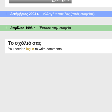
2
550
↑
Δεκέμβριος 2003 г.
Αλλαγή πινακίδας (εντός εταιρείας)
↑
Απρίλιος 1998 г.
Έφτασε στην εταιρεία
Το σχόλιό σας
You need to
log in
to write comments.