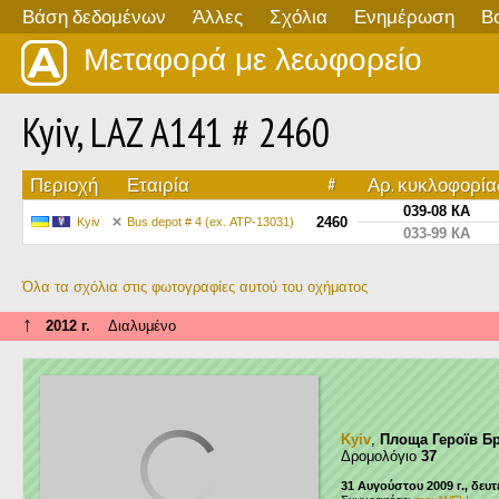
Βάση δεδομένων
Άλλες
Σχόλια
Ενημέρωση
Β
Μεταφορά με λεωφορείο
Kyiv, LAZ A141 # 2460
Περιοχή
Εταιρία
#
Αρ. κυκλοφορία
039-08 КА
2460
Kyiv
Bus depot # 4 (ех. АТР-13031)
033-99 КА
Όλα τα σχόλια στις φωτογραφίες αυτού του οχήματος
↑
2012 г.
Διαλυμένο
Kyiv
,
Площа Героїв Б
Δρομολόγιο
37
31 Αυγούστου 2009 г., δευ