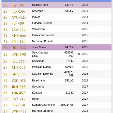
25
KAH-90
Haldin&Rose
1327-1
2013
25
FLN-166
Koiviston L
1383-7
2014
25
XVO-525
Ingves
2014
25
FLI-409
Lyttylän Liikenne
2014
25
CKA-362
Ventoniemi
2015
25
KMR-666
Oulaisten Liikenne
2015
25
EMJ-380
Mennään Bussilla
2015
25
NNU-858
Toimi Vento
1432-4
2015
Savo-Karjalan
418196
25
KVN-590
06.2015
Linja
500
25
RSL-855
Korsisaari
27542
2016
25
XNX-575
Pohjolan Matka
1549-1
2016
419173
25
GMK-930
Soisalon Liikenne
2016
869
25
XSP-938
Paakinaho
1531-2
2016
25
JKM-825
Savonlinja
2017
25
LOA-457
Kuopion
31742
2017
25
KSZ-717
Revon
2017
25
FRZ-758
Kymen Charterline
359084-06
2017
25
BVM-782
Härmän Liikenne
2018