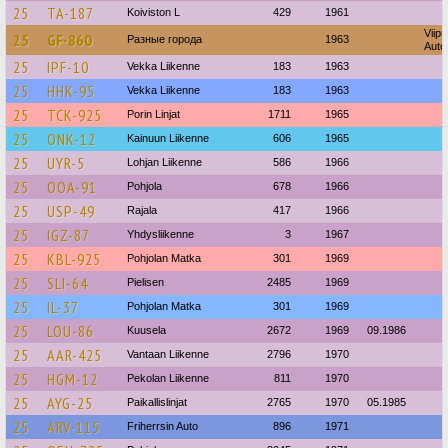
25
TA-187
Koiviston L
429
1961
Viipu
25
GF-860
Разные города
1963
Auto
25
IPF-10
Vekka Liikenne
183
1963
25
HHK-95
Vekka Liikenne
183
1963
25
TCK-925
Porin Linjat
1711
1965
25
ONK-12
Kainuun Liikenne
606
1965
25
UYR-5
Lohjan Liikenne
586
1966
25
OOA-91
Pohjola
678
1966
25
USP-49
Rajala
417
1966
25
IGZ-87
Yhdysliikenne
3
1967
25
KBL-925
Pohjolan Matka
301
1969
25
SLI-64
Pielisen
2485
1969
25
IL-37
Pohjolan Matka
301
1969
25
LOU-86
Kuusela
2672
1969
09.1986
25
AAR-425
Vantaan Liikenne
2796
1970
25
HGM-12
Pekolan Liikenne
811
1970
25
AYG-25
Paikallislinjat
2765
1970
05.1985
25
ARV-115
Friherrsin Auto
896
1971