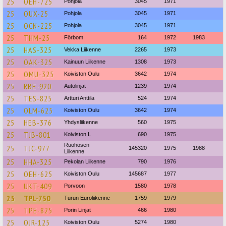
25
OEH-725
Pohjola
3045
1971
25
OUX-25
Pohjola
3045
1971
25
OCN-225
Pohjola
3045
1971
25
THM-25
Förbom
164
1972
1983
25
HAS-325
Vekka Liikenne
2265
1973
25
OAK-325
Kainuun Liikenne
1308
1973
25
OMU-325
Koiviston Oulu
3642
1974
25
RBE-920
Autolinjat
1239
1974
25
TES-825
Artturi Anttila
524
1974
25
OLM-625
Koiviston Oulu
3642
1974
25
HEB-376
Yhdysliikenne
560
1975
25
TJB-801
Koiviston L
690
1975
Ruohosen
25
TJC-977
145320
1975
1988
Liikenne
25
HHA-325
Pekolan Liikenne
790
1976
25
OEH-625
Koiviston Oulu
145687
1977
25
UKT-409
Porvoon
1580
1978
25
TPL-750
Turun Euroliikenne
1759
1979
25
TPE-825
Porin Linjat
466
1980
25
OJR-125
Koiviston Oulu
5274
1980