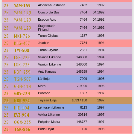
25
YAM-159
Alhonen&Lastunen
7482
1992
25
YAM-129
Concordia Bus
7464
04.1992
25
YAM-129
Espoon Auto
7464
04.1992
Stagecoach
25
YAM-129
7464
04.1992
Finland
25
MKI-726
Turun Citybus
1187
1993
25
KLG-487
Jalobus
7734
1994
25
TYI-500
Turun Citybus
2331
1994
25
LGK-225
Vainion Liikenne
148300
1994
25
LGK-225
Vainion Liikenne
148300
1994
25
NBF-239
Antti Kangas
148299
1994
25
TGN-507
Lähilinjat
7909
1995
25
GBN-114
Mörö
707-96
1996
25
GBY-224
Porvoon
1867
1997
25
NBR-972
Töysän Linja
1833 / 150
1997
25
HIE-104
Lehtosen Liikenne
8113
1997
25
EVZ-994
Vekka Liikenne
30314
1997
25
OGX-235
Pohjolan Matka
148787
1997
25
TSK-866
Porin Linjat
120
1998