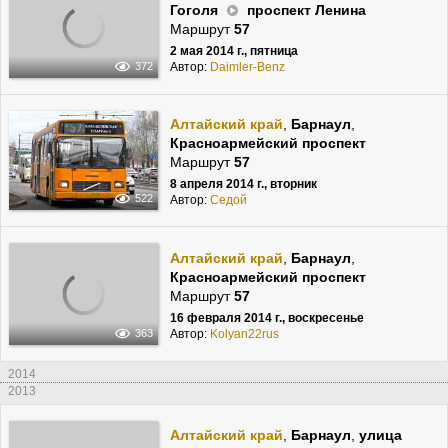
Гоголя
проспект Ленина
Маршрут
57
2 мая 2014 г., пятница
Автор:
Daimler-Benz
372
Алтайский край
,
Барнаул
,
Красноармейский проспект
Маршрут
57
8 апреля 2014 г., вторник
522
Автор:
Cедой
Алтайский край
,
Барнаул
,
Красноармейский проспект
Маршрут
57
16 февраля 2014 г., воскресенье
Автор:
Kolyan22rus
363
2014
2013
Алтайский край
,
Барнаул
,
улица