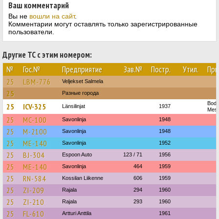
Ваш комментарий
Вы не
вошли на сайт
.
Комментарии могут оставлять только зарегистрированные
пользователи.
Другие ТС с этим номером:
№
Гос.№
Предприятие
Зав.№
Постр.
Утил.
При
25
LBM-776
Veljekset Salmela
25
Разные города
Body
25
ICV-325
Länsilinjat
1937
Mess
25
MC-100
Savonlinja
1948
25
M-2100
Savonlinja
1948
25
ME-140
Savonlinja
1952
25
BJ-304
Espoon Auto
123 / 71
1956
25
ME-140
Savonlinja
464
1959
25
RN-584
Kossilan Liikenne
606
1959
25
ZI-209
Rajala
294
1960
25
ZI-210
Rajala
293
1960
25
FL-610
Artturi Anttila
1961