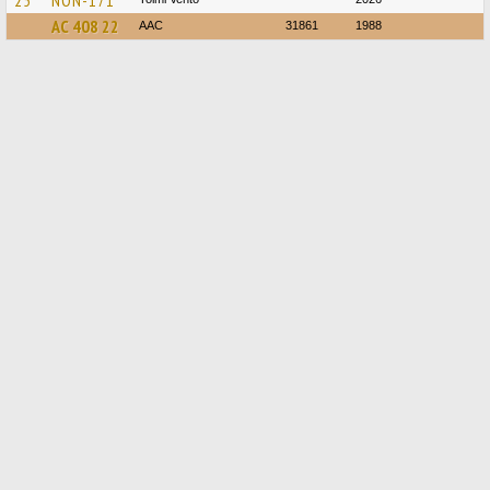
25
NON-171
АС 408 22
ААС
31861
1988