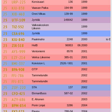
25
URP-225
Korsisaari
136
1999
25
KIU-838
Vaasan Paika
194-99
1999
25
XIB-460
Onni Vilkas
139-99
1999
25
UTF-109
Jyrkilä
149042
1999
Valkeakosken
25
TIZ-552
1999
Liikenn
25
CEA-696
Jyrkilä
1999
25
KIU-840
Paakinaho
2248
2000
to Es
25
ZIX-318
HelB
96953
06.2000
25
AYS-999
Ventoniemi
8578
2001
25
EZF-214
Vekka Liikenne
385-01
2001
25
RMI-337
Koiviston L
2526 / 001
2001
25
BPA-908
OTP
2002
25
FFJ-786
Tammelundin
2002
25
FFJ-871
Tammelundin
2002
25
ZOF-220
STA
137
2002
25
CFO-425
EkmanBuss
587-02
2002
25
AZY-686
E. Ahonen
2003
25
BPM-854
Porin Linjat
3286
2004
25
EXZ-375
Paunu
788-04
2004