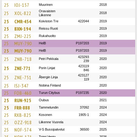
25
IOJ-157
Muurinen
2018
Oravaisten
25
XOL-822
2018
Liikenne
25
CMR-454
Koiviston Tre
422044
2019
25
BXN-194
Reissu Ruoti
2019
25
ZMJ-225
Rukahuolto
2019
25
MUY-790
HelB
P197203
2019
25
MUY-790
HelB
P197203
2019
423293
25
ZNB-718
Petri Pekkala
2020
239
423119
25
ZNE-771
Porin Linjat
2020
846
423127
25
ZNE-751
Åbergin Linja
2020
119
25
ISJ-347
Nobina Finland
2020
25
FOB-460
Turun Citybus
P197235
2020
25
RUN-925
Oubus
2021
25
FRR-888
Tammelundin
37092
2024
25
RXB-825
Kosonen
1905-1
2024
25
OZZ-918
Liikenne Vuorela
2024
25
NOF-574
V-S Bussipalvelut
36500
2025
Toimi Vento
2026