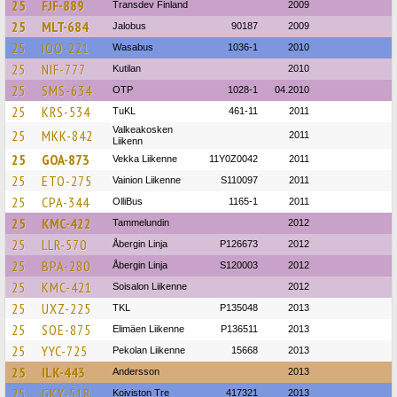
25
FJF-889
Transdev Finland
2009
25
MLT-684
Jalobus
90187
2009
25
IOO-221
Wasabus
1036-1
2010
25
NIF-777
Kutilan
2010
25
SMS-634
OTP
1028-1
04.2010
25
KRS-534
TuKL
461-11
2011
Valkeakosken
25
MKK-842
2011
Liikenn
25
GOA-873
Vekka Liikenne
11Y0Z0042
2011
25
ETO-275
Vainion Liikenne
S110097
2011
25
CPA-344
OlliBus
1165-1
2011
25
KMC-422
Tammelundin
2012
25
LLR-570
Åbergin Linja
P126673
2012
25
BPA-280
Åbergin Linja
S120003
2012
25
KMC-421
Soisalon Liikenne
2012
25
UXZ-225
TKL
P135048
2013
25
SOE-875
Elimäen Liikenne
P136511
2013
25
YYC-725
Pekolan Liikenne
15668
2013
25
ILK-443
Andersson
2013
25
GKY-518
Koiviston Tre
417321
2013