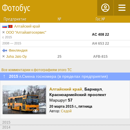
Фотобус
Предприятие
№
Гос.№
Алтайский край
ООО "Алтайавтосервис"
АС 408 22
с 2015
2008 — 2015
АН 653 22
Финляндия
Juha Jalo Oy
25
AFB-815
Все комментарии к фотографиям этого ТС
↑
2015 г.
Смена госномера (в пределах предприятия)
Алтайский край
,
Барнаул
,
Красноармейский проспект
Маршрут
57
20 марта 2015 г., пятница
313
Автор:
Cедой
2015
2014