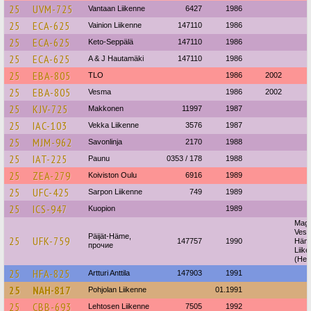
25
UVM-725
Vantaan Liikenne
6427
1986
25
ECA-625
Vainion Liikenne
147110
1986
25
ECA-625
Keto-Seppälä
147110
1986
25
ECA-625
A & J Hautamäki
147110
1986
25
EBA-805
TLO
1986
2002
25
EBA-805
Vesma
1986
2002
25
KJV-725
Makkonen
11997
1987
25
IAC-103
Vekka Liikenne
3576
1987
25
MJM-962
Savonlinja
2170
1988
25
IAT-225
Paunu
0353 / 178
1988
25
ZEA-279
Koiviston Oulu
6916
1989
25
UFC-425
Sarpon Liikenne
749
1989
25
ICS-947
Kuopion
1989
Mag
Vesan
Päijät-Häme,
25
UFK-759
147757
1990
Häm
прочие
Liik
(Hei
25
HFA-825
Artturi Anttila
147903
1991
25
NAH-817
Pohjolan Liikenne
01.1991
25
CBB-693
Lehtosen Liikenne
7505
1992