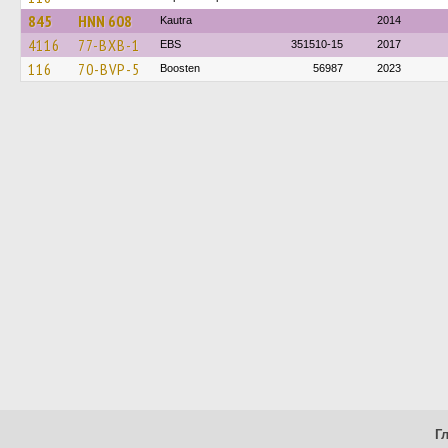
845
HNN 608
Kautra
2014
4116
77-BXB-1
EBS
351510-15
2017
116
70-BVP-5
Boosten
56987
2023
Г