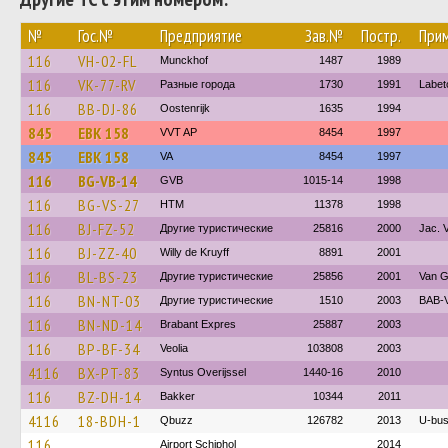
№
Гос.№
Предприятие
Зав.№
Постр.
При
116
VH-02-FL
Munckhof
1487
1989
116
VK-77-RV
Разные города
1730
1991
Labet
116
BB-DJ-86
Oostenrijk
1635
1994
845
EBK 158
VVT AP
8454
1997
845
EBK 158
VA
8454
1997
116
BG-VB-14
GVB
1015-14
1998
116
BG-VS-27
HTM
11378
1998
116
BJ-FZ-52
Другие туристические
25816
2000
Jac. 
116
BJ-ZZ-40
Willy de Kruyff
8891
2001
116
BL-BS-23
Другие туристические
25856
2001
Van G
116
BN-NT-03
Другие туристические
1510
2003
BAB-V
116
BN-ND-14
Brabant Expres
25887
2003
116
BP-BF-34
Veolia
103808
2003
4116
BX-PT-83
Syntus Overijssel
1440-16
2010
116
BZ-DH-14
Bakker
10344
2011
4116
18-BDH-1
Qbuzz
126782
2013
U-bu
116
Airport Schiphol
2014