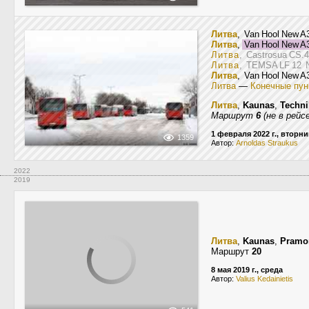
Литва
, Van Hool New 
Литва
,
Van Hool New 
Литва
, Castrosua CS.
Литва
, TEMSA LF 12
Литва
, Van Hool New 
Литва
—
Конечные пун
Литва
,
Kaunas
,
Techni
Маршрут
6
(не в рейсе
1 февраля 2022 г., вторни
1359
Автор:
Arnoldas Straukus
2022
2019
Литва
,
Kaunas
,
Pramo
Маршрут
20
8 мая 2019 г., среда
Автор:
Valius Kedainietis