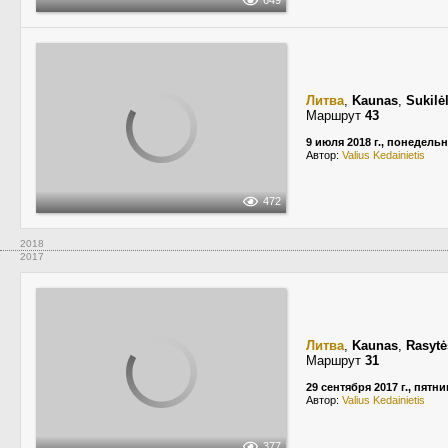
649
Литва
,
Kaunas
,
Sukilė
Маршрут
43
9 июля 2018 г., понедель
Автор:
Valius Kedainietis
472
2018
2017
Литва
,
Kaunas
,
Rasytė
Маршрут
31
29 сентября 2017 г., пятн
Автор:
Valius Kedainietis
377