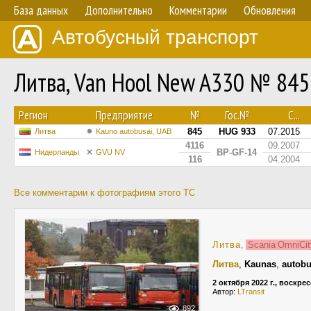
База данных
Дополнительно
Комментарии
Обновления
Автобусный транспорт
Литва, Van Hool New A330 № 845
Регион
Предприятие
№
Гос.№
С...
845
HUG 933
07.2015
Литва
Kauno autobusai, UAB
4116
09.2007
BP-GF-14
Нидерланды
GVU NV
116
04.2004
Все комментарии к фотографиям этого ТС
Литва
,
Scania OmniCit
Литва
,
Kaunas
,
autobu
2 октября 2022 г., воскре
Автор:
LTransit
892