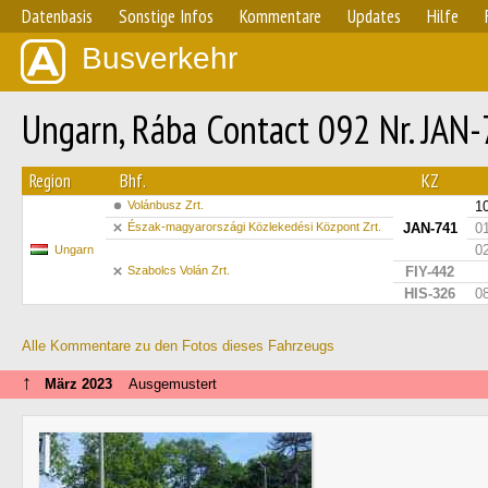
Datenbasis
Sonstige Infos
Kommentare
Updates
Hilfe
Busverkehr
Ungarn, Rába Contact 092 Nr. JAN
Region
Bhf.
KZ
Volánbusz Zrt.
1
Észak-magyarországi Közlekedési Központ Zrt.
JAN-741
0
0
Ungarn
Szabolcs Volán Zrt.
FIY-442
HIS-326
0
Alle Kommentare zu den Fotos dieses Fahrzeugs
↑
März 2023
Ausgemustert