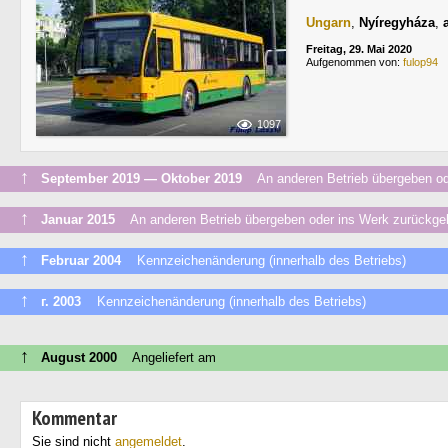
Ungarn
,
Nyíregyháza
,
Freitag, 29. Mai 2020
Aufgenommen von:
fulop94
1097
↑
September 2019 — Oktober 2019
An anderen Betrieb übergeben ode
↑
Januar 2015
An anderen Betrieb übergeben oder ins Werk zurückge
↑
Februar 2004
Kennzeichenänderung (innerhalb des Betriebs)
↑
г. 2003
Kennzeichenänderung (innerhalb des Betriebs)
↑
August 2000
Angeliefert am
Kommentar
Sie sind nicht
angemeldet
.