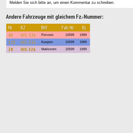
Melden Sie sich bitte an, um einen Kommentar zu schreiben.
Andere Fahrzeuge mit gleichem Fz.-Nummer:
Nr.
KZ
Bhf.
Fab.-Nr.
Bj.
40
HIS-326
Porvoon
10599
1999
128
HIS-326
Kuopion
10599
1999
28
HIS-326
Makkonen
10599
1999