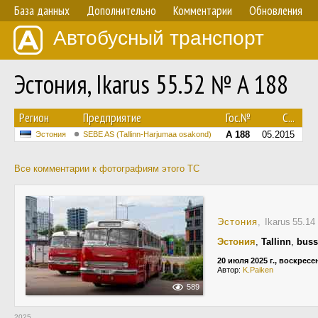
База данных
Дополнительно
Комментарии
Обновления
Автобусный транспорт
Эстония, Ikarus 55.52 № A 188
Регион
Предприятие
Гос.№
С...
A 188
05.2015
Эстония
SEBE AS (Tallinn-Harjumaa osakond)
Все комментарии к фотографиям этого ТС
Эстония
, Ikarus 55.1
Эстония
,
Tallinn
,
buss
20 июля 2025 г., воскресе
Автор:
K.Paiken
589
2025