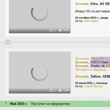
Эстония
,
Võru
,
AS SE
Икарус-55 на реставра
16 октября 2013 г., среда
Автор:
Mark Kitajev
2
1609
2013
2011
Эстония
,
Irizar PB 12
Эстония
,
IVECO Daily
Эстония
,
Profile
№
12
Эстония
—
Harjumaa —
Эстония
,
Tallinn
,
SEBE
15 июля 2011 г., пятница
Автор:
Сергей Якунин
1
1286
↑
Май 2015 г.
Поступил на предприятие