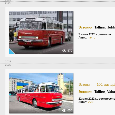
2023
Эстония
,
Tallinn
,
Juhk
2 июня 2023 г., пятница
Автор:
merru
570
2023
2022
Эстония
—
100. aastapä
Эстония
,
Tallinn
,
Vaba
22 мая 2022 г., воскресен
Автор:
VVN
658