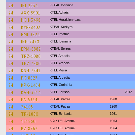
24
INI-2534
KTEAL Ioannina
24
AXX-8901
KTEL Achaia
24
HKH-3498
KTEL Heraklion–Las.
24
KYP-8402
KTEAL Kerkyra
24
HMI-3824
KTEL Imathia
24
INH-7470
KTEL Ioannina
24
EPM-8882
KTEAL Serres
24
TPZ-1080
KTEL Arcadia
24
TPZ-7800
KTEL Arcadia
24
KNH-7441
KTEL Pieria
24
PK-8827
KTEL Arcadia
24
KPK-1464
KTEL Corinthia
24
KAH-3214
KTEL Larissa
2012
24
PA-6364
KTEAL Patras
1960
24
74105
KTEAL Patras
1960
24
TP-1850
ΚΤΕL Evritania
1961
24
121860
6-й KTEL Афины
1963
24
BZ-8767
1-й KTEL Афины
1964