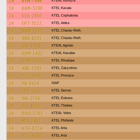
24
KYM-7949
KTEAL Kerkyra
24
KBM-3298
KTEL Kavala
24
KEB-2900
KTEL Cephalonia
24
EPT-3122
KΤΕL Αttika
24
XNM-1551
KTEL Chania–Reth.
24
XNX-8131
KTEL Chania–Reth.
24
AIN-1099
KTEAL Agrinio
24
KBM-1421
KTEAL Kavalas
24
KOM-2595
KTEL Rhodope
24
ANE-5305
KTEL Zakynthos
24
PZE-9930
KTEL Preveza
24
YN-8424
ISAP
24
EPK-2010
KTEL Serres
24
INK-2756
ΚΤΕL Euboea
24
BIZ-4610
KTEL Thebes
24
BOO-5783
KTEAL Volos
24
MIX-7467
ΚΤΕL Phthiotis
24
ATH-8724
KTEL Arta
24
ATE-4040
KTEL Arta