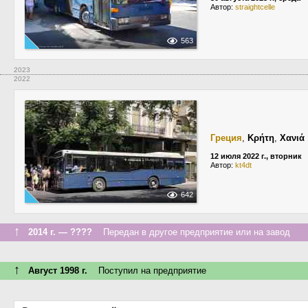
Автор:
straightcelle
563
2023
2022
Греция
,
Κρήτη
,
Χανιά
12 июля 2022 г., вторник
Автор:
kt4dt
642
↑
2014 г. — ????
Передан в другое предприятие или на завод
↑
Август 1998 г.
Поступил на предприятие