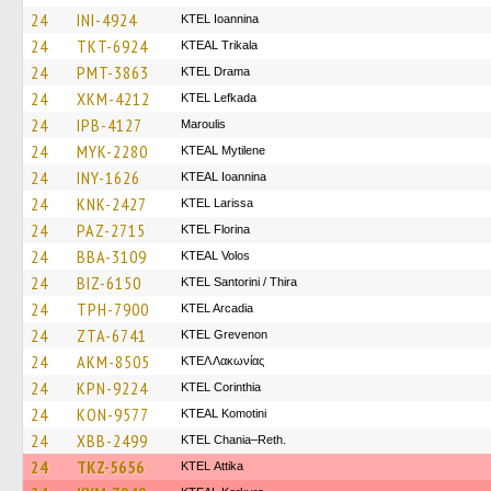
24
INI-4924
KTEL Ioannina
24
TKT-6924
KTEAL Trikala
24
PMT-3863
KTEL Drama
24
XKM-4212
KTEL Lefkada
24
IPB-4127
Maroulis
24
MYK-2280
KTEAL Mytilene
24
INY-1626
KTEAL Ioannina
24
KNK-2427
KTEL Larissa
24
PAZ-2715
KTEL Florina
24
BBA-3109
KTEAL Volos
24
BIZ-6150
KTEL Santorini / Thira
24
TPH-7900
KTEL Arcadia
24
ZTA-6741
ΚΤΕL Grevenon
24
AKM-8505
ΚΤΕΛ Λακωνίας
24
KPN-9224
KTEL Corinthia
24
KON-9577
KTEAL Komotini
24
XBB-2499
KTEL Chania–Reth.
24
TKZ-5656
KΤΕL Αttika