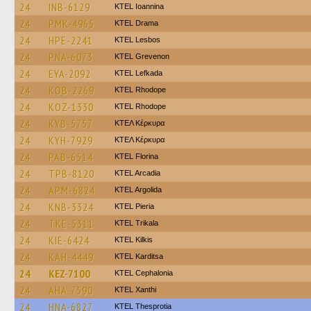
24
INB-6129
KTEL Ioannina
24
PMK-4965
KTEL Drama
24
HPE-2241
KTEL Lesbos
24
PNA-6073
ΚΤΕL Grevenon
24
EYA-2092
KTEL Lefkada
24
KOB-2269
KTEL Rhodope
24
KOZ-1330
KTEL Rhodope
24
KYB-5757
ΚΤΕΛ Κέρκυρα
24
KYH-7929
ΚΤΕΛ Κέρκυρα
24
PAB-6514
KTEL Florina
24
TPB-8120
KTEL Arcadia
24
APM-6824
KTEL Argolida
24
KNB-3324
KTEL Pieria
24
TKE-5311
ΚΤΕL Τrikala
24
KIE-6424
KTEL Kilkis
24
KAH-4449
ΚΤΕL Karditsa
24
KEZ-7100
KTEL Cephalonia
24
AHA-7590
KTEL Xanthi
24
HNA-6827
KTEL Thesprotia