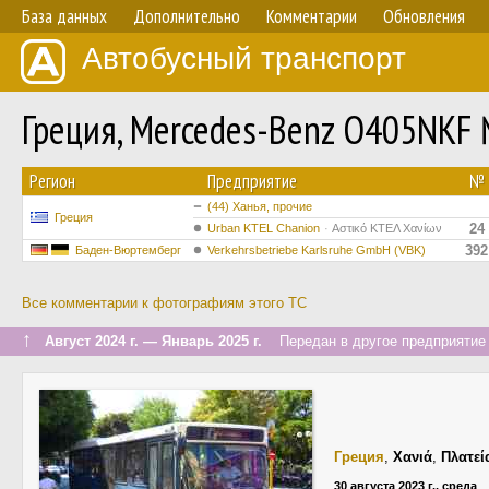
База данных
Дополнительно
Комментарии
Обновления
Автобусный транспорт
Греция, Mercedes-Benz O405NKF
Регион
Предприятие
№
(44) Ханья, прочие
Греция
24
Urban KTEL Chanion
Αστικό ΚΤΕΛ Χανίων
392
Баден-Вюртемберг
Verkehrsbetriebe Karlsruhe GmbH (VBK)
Все комментарии к фотографиям этого ТС
↑
Август 2024 г. — Январь 2025 г.
Передан в другое предприятие 
Греция
,
Χανιά
,
Πλατεί
30 августа 2023 г., среда