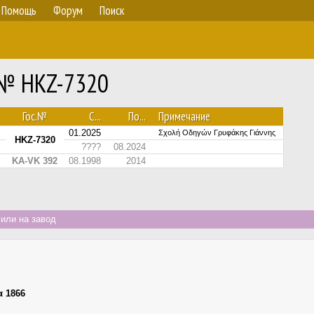
Помощь
Форум
Поиск
 № HKZ-7320
Гос.№
С...
По...
Примечание
01.2025
Σχολή Οδηγών Γρυφάκης Γιάννης
HKZ-7320
????
08.2024
KA-VK 392
08.1998
2014
или на завод
α 1866