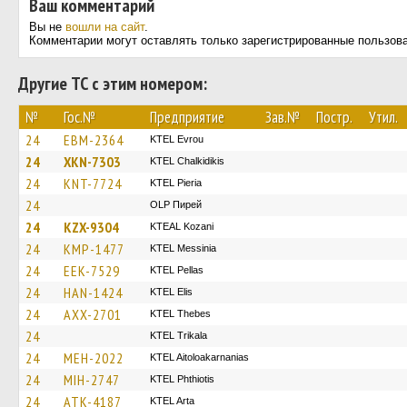
Ваш комментарий
Вы не
вошли на сайт
.
Комментарии могут оставлять только зарегистрированные пользов
Другие ТС с этим номером:
№
Гос.№
Предприятие
Зав.№
Постр.
Утил.
24
EBM-2364
KTEL Evrou
24
XKN-7303
ΚΤΕL Chalkidikis
24
KNT-7724
KTEL Pieria
24
OLP Пирей
24
KZX-9304
KTEAL Kozani
24
KMP-1477
KTEL Messinia
24
EEK-7529
KTEL Pellas
24
HAN-1424
KTEL Elis
24
AXX-2701
KTEL Thebes
24
ΚΤΕL Τrikala
24
MEH-2022
KTEL Aitoloakarnanias
24
MIH-2747
ΚΤΕL Phthiotis
24
ATK-4187
KTEL Arta