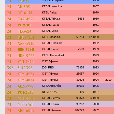
24
140562
1-й KTEL Афины
1964
24
BB-8951
KTEAL Ioannina
1967
24
OP-6158
KΤΕL Αttika
1979
24
TKZ-4935
KTEAL Trikala
3638
1980
24
PE-9781
KTEAL Patras
1981
24
TE-3614
KTEAL Volos
1982
24
KME-4161
KTEL Messinia
60254
12.1989
24
XAP-5930
KTEAL Chalkida
1992
24
NBH-9730
KTEAL Patras
2509
1993
24
NBH-9777
KTEL Thessaloniki
1993
24
YEH-7424
OSY Афины
1993
392
S-RS 392
[DB] RBS
71976
1993
24
YEM-4924
OSY Афины
26057
1994
24
YEM-4824
OSY Афины
30675
1994
2010
24
AKZ-3998
ΚΤΕΛ Λακωνίας
83035
1996
24
POT-2535
DES RODA
110
1997
24
EPT-4605
KTEAL Serres
93373
06.1999
24
MIT-5761
KTEAL Lamia
98267
2000
24
AHN-6019
KTEAL Kavalas
102229
2002