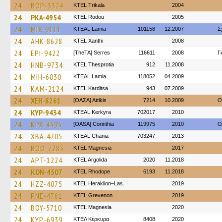
24
BOP-3324
ΚΤΕL Τrikala
2004
24
PKA-4954
ΚΤΕL Rodou
2005
24
MIX-9111
KTEAL Lamia
101158
12.2007
Σ
24
AHK-8628
KTEL Xanthi
2008
24
EPI-9422
[TheTA] Serres
116611
2008
Γ
24
HNB-9734
KTEL Thesprotia
912
11.2008
24
MIH-6030
KTEAL Lamia
118052
04.2009
24
KAM-2124
ΚΤΕL Karditsa
943
07.2009
24
XEH-8261
[ΟΑΣΑ] Αttikis
7214
10.2009
O
24
KYP-9434
KTEAL Kerkyra
702017
2010
24
KPX-4595
[OASA] Corinthia
119975
2010
O
24
XBA-4705
KTEAL Chania
703247
2013
24
BOO-7283
ΚΤΕL Magnesia
2017
24
APT-1224
KTEL Argolida
2020
11.2018
24
KON-4507
KTEL Rhodope
6193
11.2018
24
HZZ-4075
KTEL Heraklion–Las.
2019
24
PNE-4761
ΚΤΕL Grevenon
2019
24
BOY-5710
ΚΤΕL Magnesia
2020
24
KYP-6939
ΚΤΕΛ Κέρκυρα
8408
2020