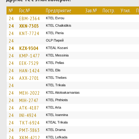
№
Гос.№
Предприятие
Зав.№
Постр.
Утил.
П
24
EBM-2364
KTEL Evrou
24
XKN-7303
ΚΤΕL Chalkidikis
24
KNT-7724
KTEL Pieria
24
OLP Пирей
24
KZX-9304
KTEAL Kozani
24
KMP-1477
KTEL Messinia
24
EEK-7529
KTEL Pellas
24
HAN-1424
KTEL Elis
24
AXX-2701
KTEL Thebes
24
ΚΤΕL Τrikala
24
MEH-2022
KTEL Aitoloakarnanias
24
MIH-2747
ΚΤΕL Phthiotis
24
ATK-4187
KTEL Arta
24
INI-4924
KTEL Ioannina
24
TKT-6924
KTEAL Trikala
24
PMT-3863
KTEL Drama
24
XKM-4212
KTEL Lefkada