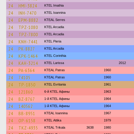
24
HMI-3824
KTEL Imathia
24
INH-7470
KTEL Ioannina
24
EPM-8882
KTEAL Serres
24
TPZ-1080
KTEL Arcadia
24
TPZ-7800
KTEL Arcadia
24
KNH-7441
KTEL Pieria
24
PK-8827
KTEL Arcadia
24
KPK-1464
KTEL Corinthia
24
KAH-3214
KTEL Larissa
2012
24
PA-6364
KTEAL Patras
1960
24
74105
KTEAL Patras
1960
24
TP-1850
ΚΤΕL Evritania
1961
24
121860
6-й KTEL Афины
1963
24
BZ-8767
1-й KTEL Афины
1964
24
140562
1-й KTEL Афины
1964
24
BB-8951
KTEAL Ioannina
1967
24
OP-6158
KΤΕL Αttika
1979
24
TKZ-4935
KTEAL Trikala
3638
1980