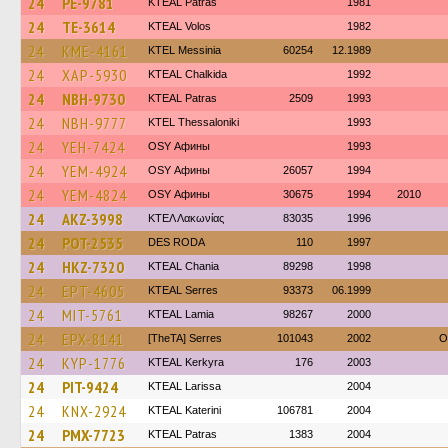
24
PE-9781
KTEAL Patras
1981
24
TE-3614
KTEAL Volos
1982
24
KME-4161
KTEL Messinia
60254
12.1989
24
XAP-5930
KTEAL Chalkida
1992
24
NBH-9730
KTEAL Patras
2509
1993
24
NBH-9777
KTEL Thessaloniki
1993
24
YEH-7424
OSY Афины
1993
24
YEM-4924
OSY Афины
26057
1994
24
YEM-4824
OSY Афины
30675
1994
2010
24
AKZ-3998
ΚΤΕΛ Λακωνίας
83035
1996
24
POT-2535
DES RODA
110
1997
24
HKZ-7320
KTEAL Chania
89298
1998
24
EPT-4605
KTEAL Serres
93373
06.1999
24
MIT-5761
KTEAL Lamia
98267
2000
24
EPX-8141
[TheTA] Serres
101043
2002
O
24
KYP-1776
KTEAL Kerkyra
176
2003
24
PIT-9424
KTEAL Larissa
2004
24
KNX-2924
KTEAL Katerini
106781
2004
24
PMX-7723
KTEAL Patras
1383
2004