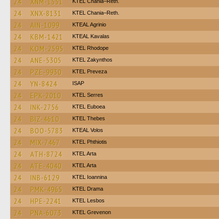
24
XNM-1551
KTEL Chania–Reth.
24
XNX-8131
KTEL Chania–Reth.
24
AIN-1099
KTEAL Agrinio
24
KBM-1421
KTEAL Kavalas
24
KOM-2595
KTEL Rhodope
24
ANE-5305
KTEL Zakynthos
24
PZE-9930
KTEL Preveza
24
YN-8424
ISAP
24
EPK-2010
KTEL Serres
24
INK-2756
ΚΤΕL Euboea
24
BIZ-4610
KTEL Thebes
24
BOO-5783
KTEAL Volos
24
MIX-7467
ΚΤΕL Phthiotis
24
ATH-8724
KTEL Arta
24
ATE-4040
KTEL Arta
24
INB-6129
KTEL Ioannina
24
PMK-4965
KTEL Drama
24
HPE-2241
KTEL Lesbos
24
PNA-6073
ΚΤΕL Grevenon