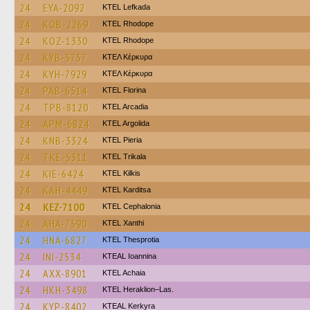
24
EYA-2092
KTEL Lefkada
24
KOB-2269
KTEL Rhodope
24
KOZ-1330
KTEL Rhodope
24
KYB-5757
ΚΤΕΛ Κέρκυρα
24
KYH-7929
ΚΤΕΛ Κέρκυρα
24
PAB-6514
KTEL Florina
24
TPB-8120
KTEL Arcadia
24
APM-6824
KTEL Argolida
24
KNB-3324
KTEL Pieria
24
TKE-5311
ΚΤΕL Τrikala
24
KIE-6424
KTEL Kilkis
24
KAH-4449
ΚΤΕL Karditsa
24
KEZ-7100
KTEL Cephalonia
24
AHA-7590
KTEL Xanthi
24
HNA-6827
KTEL Thesprotia
24
INI-2534
KTEAL Ioannina
24
AXX-8901
KTEL Achaia
24
HKH-3498
KTEL Heraklion–Las.
24
KYP-8402
KTEAL Kerkyra