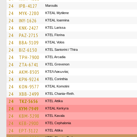
24
IPB-4127
Maroulis
24
MYK-2280
KTEAL Mytilene
24
INY-1626
KTEAL Ioannina
24
KNK-2427
KTEL Larissa
24
PAZ-2715
KTEL Florina
24
BBA-3109
KTEAL Volos
24
BIZ-6150
KTEL Santorini / Thira
24
TPH-7900
KTEL Arcadia
24
ZTA-6741
ΚΤΕL Grevenon
24
AKM-8505
ΚΤΕΛ Λακωνίας
24
KPN-9224
KTEL Corinthia
24
KON-9577
KTEAL Komotini
24
XBB-2499
KTEL Chania–Reth.
24
TKZ-5656
KΤΕL Αttika
24
KYM-7949
KTEAL Kerkyra
24
KBM-3298
KTEL Kavala
24
KEB-2900
KTEL Cephalonia
24
EPT-3122
KΤΕL Αttika