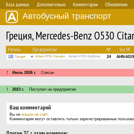
База данных
Дополнительно
Комментарии
Обновления
Автобусный транспорт
Греция, Mercedes-Benz O530 Cita
Регион
Предприятие
№
Гос.№
Urban KTEL Kavalas
Αστικό ΚΤΕΛ Καβάλας
24
AHN-6019
Греция
↑
Июль 2026 г.
Списан
↑
2023 г.
Поступил на предприятие
Ваш комментарий
Вы не
вошли на сайт
.
Комментарии могут оставлять только зарегистрированные пользов
Другие ТС с этим номером: