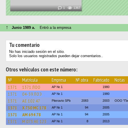
1
1367
↑
Junio 1989 a.
Entró a la empresa
Tu comentario
No has iniciado sesión en el sitio.
Solo los usuarios registrados pueden dejar comentarios..
Otros vehículos con este número:
№
Matrícula
Empresa
№ obra
Fabricado
Notas
1371
1371 ЛОО
AP № 1
1980
1371
04-59 ЛОЭ
AP № 1
1980
1371
АЕ 102 47
Piteravto SPb
2083
2003
ООО "Пит
1371
Х 730 МС 178
AP № 1
94
2005
1371
АМ 694 78
AP № 1
94
2005
1371
М 073 НЕ 123
AP № 1
8
2013