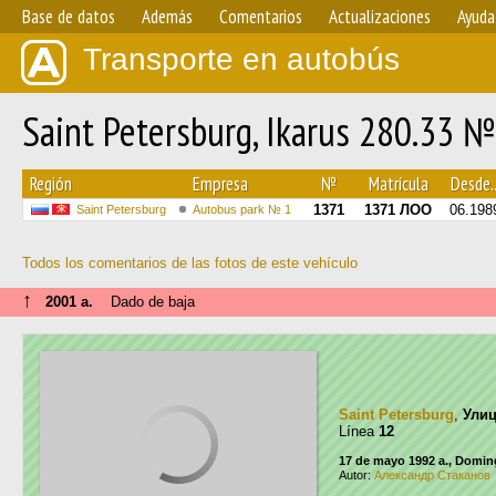
Base de datos
Además
Comentarios
Actualizaciones
Ayuda
Transporte en autobús
Saint Petersburg, Ikarus 280.33 
Región
Empresa
№
Matrícula
Desde..
1371
1371 ЛОО
06.198
Saint Petersburg
Autobus park № 1
Todos los comentarios de las fotos de este vehículo
↑
2001 a.
Dado de baja
Saint Petersburg
,
Улиц
Línea
12
17 de mayo 1992 a., Domi
Autor:
Александр Стаканов