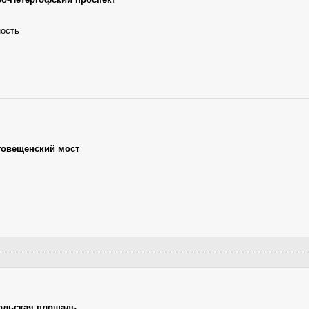
ность
говещенский мост
ольская площадь