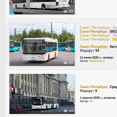
258
Санкт-Петербург
, V
Санкт-Петербург
,
МАЗ
Санкт-Петербург
, Л
Санкт-Петербург
,
Vo
Санкт-Петербург
,
Авт
Маршрут
54
12 июня 2025 г., четверг
Автор:
NikitaChiron
581
Санкт-Петербург
,
Сре
Маршрут
6
1 апреля 2025 г., вторник
Автор:
NP
404