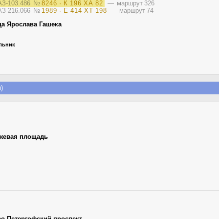
З-103.486
№
8246 · К 196 ХА 82
— маршрут 326
АЗ-216.066
№
1989 · Е 414 ХТ 198
— маршрут 74
ца Ярослава Гашека
ельник
)
жевая площадь
ро-Петергофский проспект