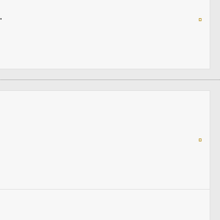
¤
"
¤