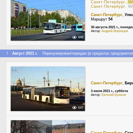
Санкт-Петербург
,
МА
Санкт-Петербург
, М
Санкт-Петербург
,
Ули
Маршрут
54
30 августа 2021 г., понед
Автор:
Андрей Воронцов
849
↑
Август 2021 г.
Перенумерован/передан (в пределах предприятия
Санкт-Петербург
,
Бир
3 июля 2021 г., суббота
Автор:
Евгений Буюкли
547
Санкт-Петербург
,
Ста