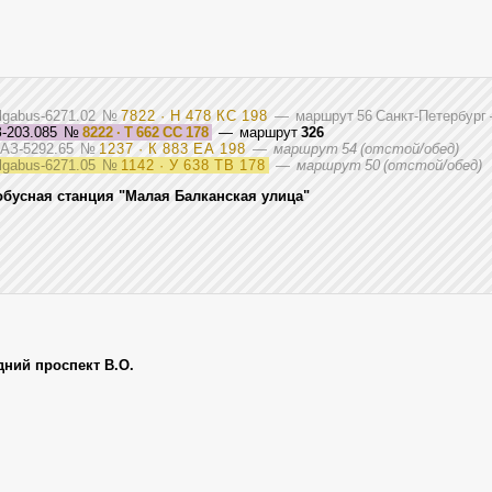
olgabus-6271.02
№
7822 · Н 478 КС 198
— маршрут 56 Санкт-Петербург
-203.085
№
8222 · Т 662 СС 178
— маршрут
326
иАЗ-5292.65
№
1237 · К 883 ЕА 198
—
маршрут 54 (отстой/обед)
lgabus-6271.05
№
1142 · У 638 ТВ 178
—
маршрут 50 (отстой/обед)
обусная станция "Малая Балканская улица"
дний проспект В.О.