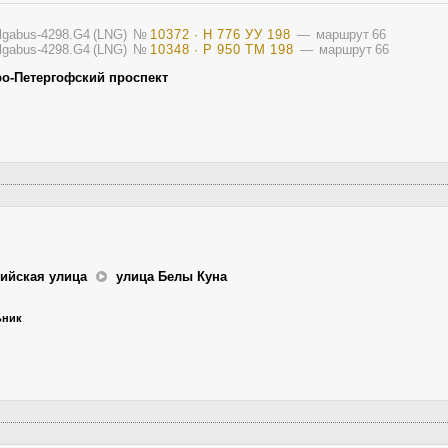
olgabus-4298.G4 (LNG)
№
10372 · Н 776 УУ 198
— маршрут 66
olgabus-4298.G4 (LNG)
№
10348 · Р 950 ТМ 198
— маршрут 66
ро-Петергофский проспект
ийская улица
улица Белы Куна
ьник