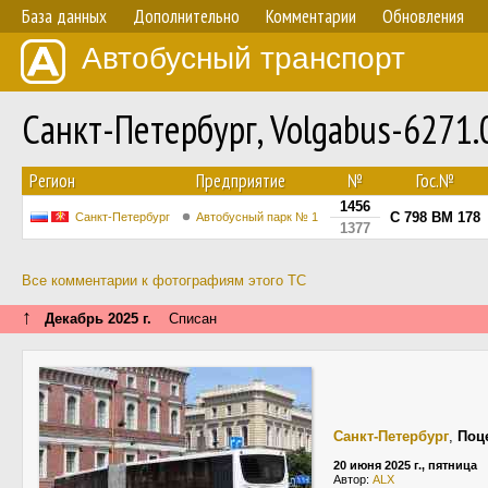
База данных
Дополнительно
Комментарии
Обновления
Автобусный транспорт
Санкт-Петербург, Volgabus-6271
Регион
Предприятие
№
Гос.№
1456
С 798 ВМ 178
Санкт-Петербург
Автобусный парк № 1
1377
Все комментарии к фотографиям этого ТС
↑
Декабрь 2025 г.
Списан
Санкт-Петербург
,
Поц
20 июня 2025 г., пятница
Автор:
ALX