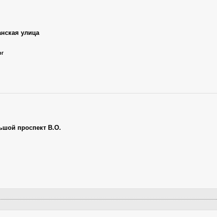
анская улица
рг
ьшой проспект В.О.