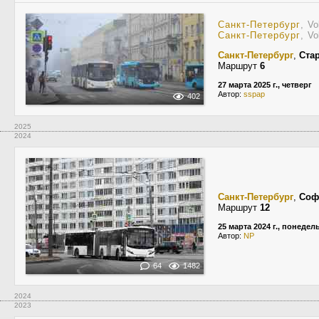
Санкт-Петербург
, V
Санкт-Петербург
, V
Санкт-Петербург
,
Ста
Маршрут
6
27 марта 2025 г., четверг
Автор:
sspap
402
2025
2024
Санкт-Петербург
,
Соф
Маршрут
12
25 марта 2024 г., понедел
Автор:
NP
64
1482
2024
2023