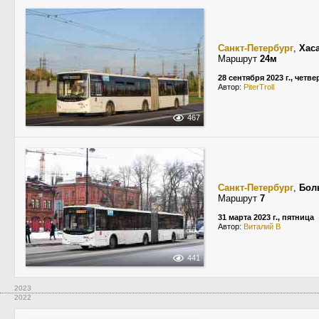
Санкт-Петербург
,
Хас
Маршрут
24м
28 сентября 2023 г., четве
Автор:
PiterTroll
467
Санкт-Петербург
,
Бол
Маршрут
7
31 марта 2023 г., пятница
Автор:
Виталий В
441
2023
2022