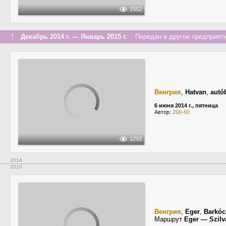
1552
↑
Декабрь 2014 г. — Январь 2015 г.
Передан в другое предприяти
Венгрия
,
Hatvan
,
autó
6 июня 2014 г., пятница
Автор:
266-60
1293
2014
2010
Венгрия
,
Eger
,
Barkóc
Маршрут
Eger — Szil