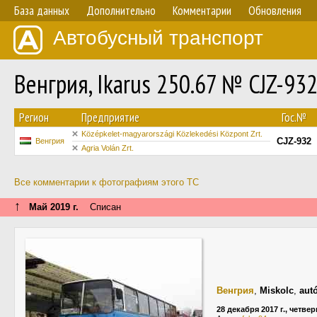
База данных
Дополнительно
Комментарии
Обновления
Автобусный транспорт
Венгрия, Ikarus 250.67 № CJZ-93
Регион
Предприятие
Гос.№
Középkelet-magyarországi Közlekedési Központ Zrt.
CJZ-932
Венгрия
Agria Volán Zrt.
Все комментарии к фотографиям этого ТС
↑
Май 2019 г.
Списан
Венгрия
,
Miskolc
,
aut
28 декабря 2017 г., четвер