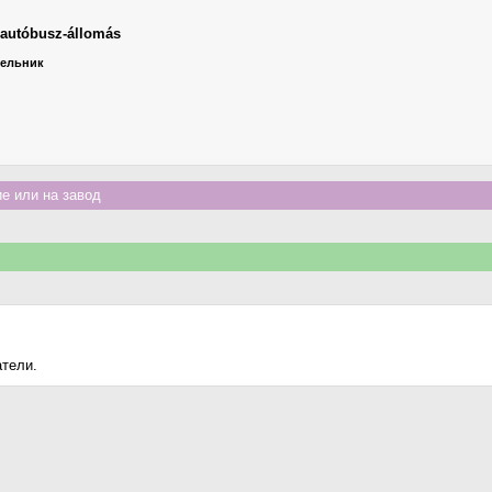
autóbusz-állomás
едельник
е или на завод
атели.