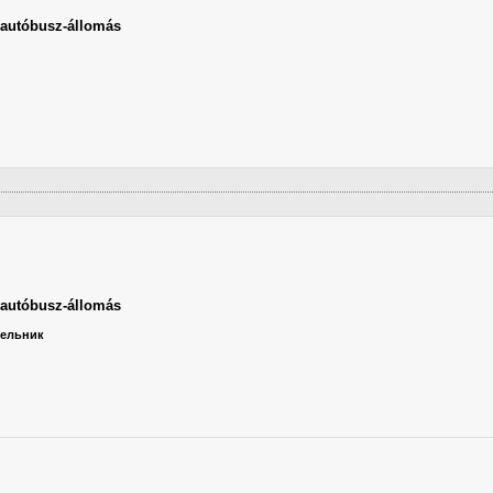
autóbusz-állomás
autóbusz-állomás
едельник