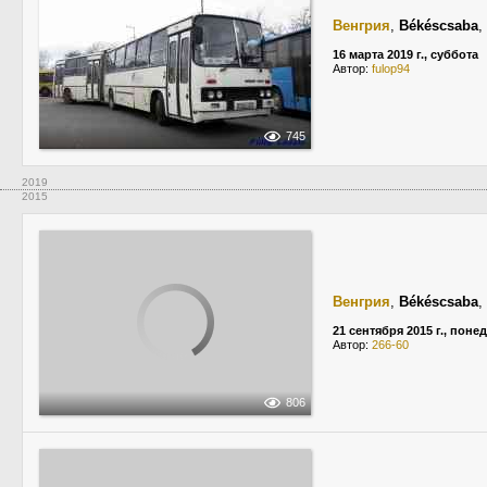
Венгрия
,
Békéscsaba
,
16 марта 2019 г., суббота
Автор:
fulop94
745
2019
2015
Венгрия
,
Békéscsaba
,
21 сентября 2015 г., пон
Автор:
266-60
806