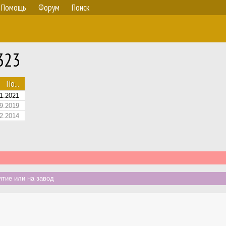
Помощь
Форум
Поиск
323
По...
1.2021
9.2019
2.2014
тие или на завод