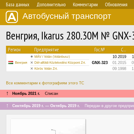
База данных
Дополнительно
Комментарии
Обновления
Автобусный транспорт
Венгрия, Ikarus 280.30M № GNX-
Регион
Предприятие
Гос.№
С...
10.2019
1
MÁV / Volán (Volánbusz)
GNX-323
01.2015
0
Венгрия
Dél-alföldi Közlekedési Központ Zrt.
09.1998
1
Körös Volán Zrt.
Все комментарии к фотографиям этого ТС
↑
Ноябрь 2021 г.
Списан
↑
Сентябрь 2019 г. — Октябрь 2019 г.
Передан в другое предприя