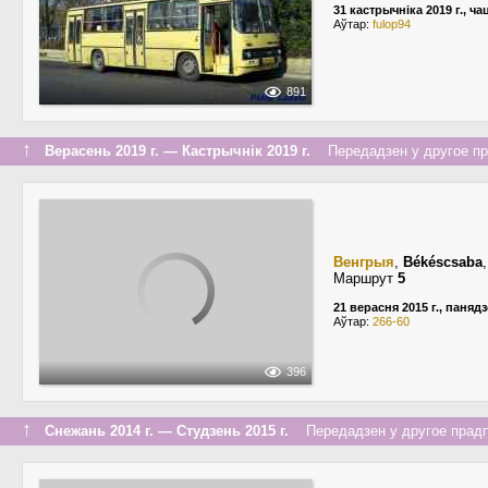
31 кастрычніка 2019 г., ч
Аўтар:
fulop94
891
↑
Верасень 2019 г. — Кастрычнік 2019 г.
Передадзен у другое пра
Венгрыя
,
Békéscsaba
Маршрут
5
21 верасня 2015 г., паняд
Аўтар:
266-60
396
↑
Снежань 2014 г. — Студзень 2015 г.
Передадзен у другое прадп