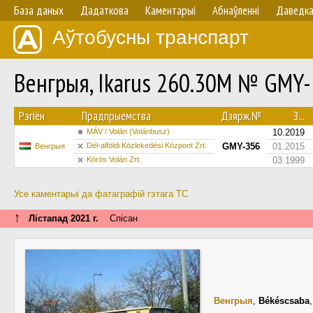
База даных
Дадаткова
Каментарыі
Абнаўленнi
Даведк
Аўтобусны транспарт
Венгрыя, Ikarus 260.30M № GMY
Рэгіён
Прадпрыемства
Дзярж.№
З...
MÁV / Volán (Volánbusz)
10.2019
Dél-alföldi Közlekedési Központ Zrt.
GMY-356
01.2015
Венгрыя
Körös Volán Zrt.
03.1999
Усе каментарыі да фатаграфій гэтага ТС
↑
Лістапад 2021 г.
Спісан
Венгрыя
,
Békéscsaba