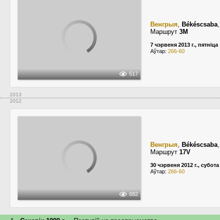
Венгрыя
,
Békéscsaba
Маршрут
3M
7 чэрвеня 2013 г., пятніца
Аўтар:
266-60
517
2013
2012
Венгрыя
,
Békéscsaba
Маршрут
17V
30 чэрвеня 2012 г., субота
Аўтар:
266-60
682