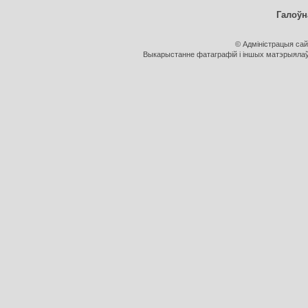
Галоўн
© Адміністрацыя са
Выкарыстанне фатаграфій і іншых матэрыялаў, 