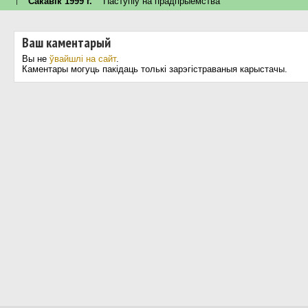
↑
Сакавік 1999 г.
Паступiў на прадпрыемства
Ваш каментарый
Вы не
ўвайшлі на сайт
.
Каментары могуць пакідаць толькі зарэгістраваныя карыстачы.