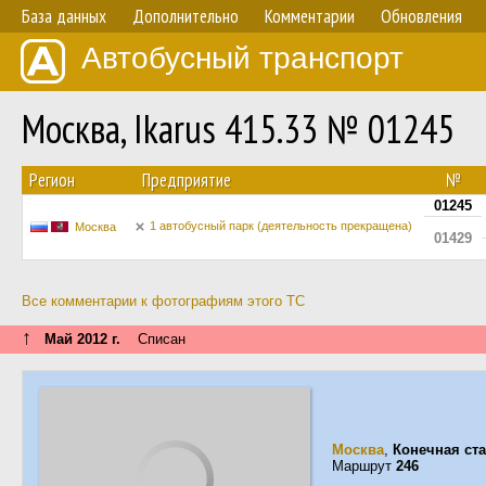
База данных
Дополнительно
Комментарии
Обновления
Автобусный транспорт
Москва, Ikarus 415.33 № 01245
Регион
Предприятие
№
01245
1 автобусный парк (деятельность прекращена)
Москва
01429
Все комментарии к фотографиям этого ТС
↑
Май 2012 г.
Списан
Москва
,
Конечная ст
Маршрут
246