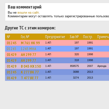
Ваш комментарий
Вы не
вошли на сайт
.
Комментарии могут оставлять только зарегистрированные пользов
Другие ТС с этим номером:
№
Гос.№
Предприятие
Зав.№
Постр.
Примеч
01245
М 761 НК 99
1 АП
197
1991
01245
1245 МНА
1 АП
197
1991
01429
АН 299 77
1 АП
320
1998
01429
АН 299 77
1 АП
318
1998
01429
В 043 НХ 150
1 АП
858575
2007
Аренда
01245
К 277 ВК 77
1 АП
3088
2013
01429
Т 477 ВЕ 77
1 АП
3274
2013