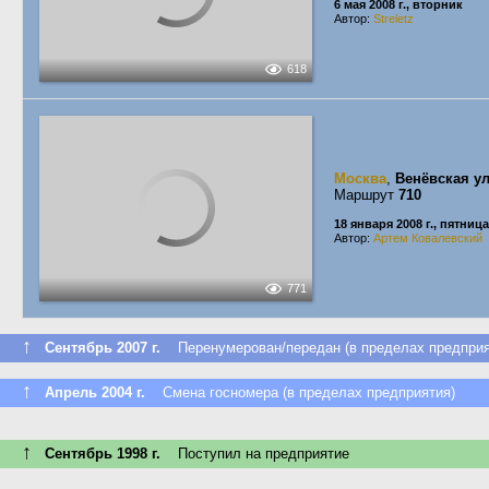
6 мая 2008 г., вторник
Автор:
Streletz
618
Москва
,
Венёвская у
Маршрут
710
18 января 2008 г., пятница
Автор:
Артем Ковалевский
771
↑
Сентябрь 2007 г.
Перенумерован/передан (в пределах предприя
↑
Апрель 2004 г.
Смена госномера (в пределах предприятия)
↑
Сентябрь 1998 г.
Поступил на предприятие