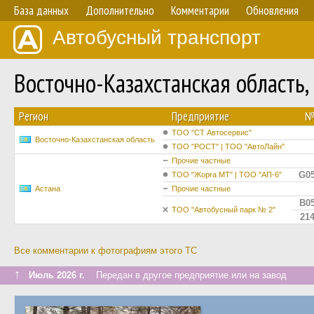
База данных
Дополнительно
Комментарии
Обновления
Автобусный транспорт
Восточно-Казахстанская область
Регион
Предприятие
ТОО "СТ Автосервис"
Восточно-Казахстанская область
ТОО "РОСТ" | ТОО "АвтоЛайн"
Прочие частные
G0
ТОО "Жорға МТ" | ТОО "АП-6"
Астана
Прочие частные
B0
ТОО "Автобусный парк № 2"
21
Все комментарии к фотографиям этого ТС
↑
Июль 2026 г.
Передан в другое предприятие или на завод