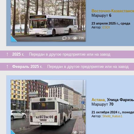
Восточно-Казахстанс
Маршрут
6
23 апреля 2025 г., среда
Автор:
ESDI
3
735
↑
2025 г.
Передан в другое предприятие или на завод
↑
Февраль 2025 г.
Передан в другое предприятие или на завод
Астана
,
Улица Фариз
Маршрут
70
21 октября 2024 г., понед
Автор:
Sheld_Katus1
260