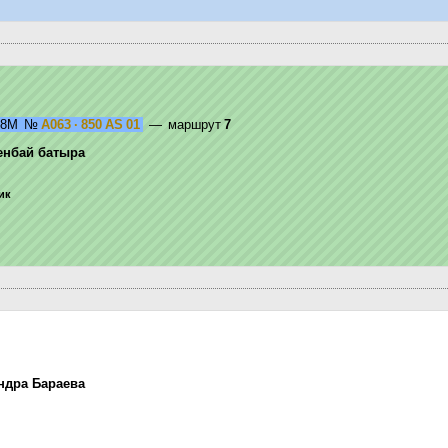
 18M
№
A063 · 850 AS 01
— маршрут
7
енбай батыра
ик
ндра Бараева