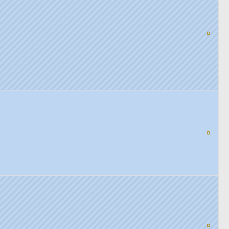
¤
¤
¤