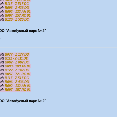
5
№
B117 · Z 517 DC
5
№
B096 · Z 436 DD
5
№
B092 · 132 AH 01
5
№
B097 · 157 RC 01
5
№
B120 · Z 520 DC
ОО "Автобусный парк № 2"
а
5
№
B077 · Z 177 DD
5
№
B111 · Z 811 DD
5
№
B062 · Z 062 DC
5
№
B089 · 189 AH 01
5
№
B122 · Z 142 DC
5
№
B057 · 721 RC 01
5
№
B117 · Z 517 DC
5
№
B096 · Z 436 DD
5
№
B092 · 132 AH 01
5
№
B097 · 157 RC 01
ОО "Автобусный парк № 2"
а