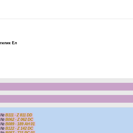
гилик Ел
5
№
B111 · Z 811 DD
5
№
B062 · Z 062 DC
5
№
B089 · 189 AH 01
5
№
B122 · Z 142 DC
5
№
B057 · 721 RC 01