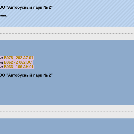
ОО "Автобусный парк № 2"
льник
№
B078 · 202 AZ 01
№
B062 · Z 062 DC
№
B066 · 166 AH 01
ОО "Автобусный парк № 2"