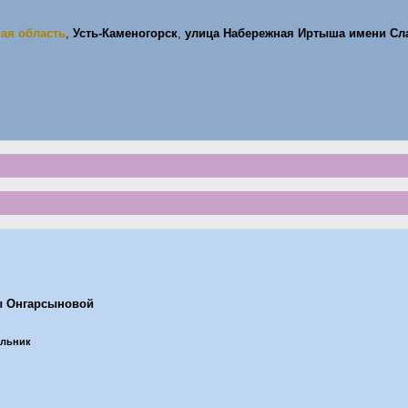
кая область
,
Усть-Каменогорск
,
улица Набережная Иртыша имени Сл
ы Онгарсыновой
ельник