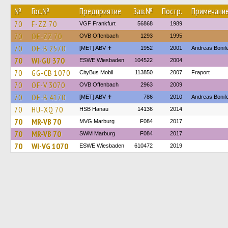
№
Гос.№
Предприятие
Зав.№
Постр.
Примечани
70
F-ZZ 70
VGF Frankfurt
56868
1989
70
OF-ZZ 70
OVB Offenbach
1293
1995
70
OF-B 2570
[MET] ABV ✝
1952
2001
Andreas Bonif
70
WI-GU 370
ESWE Wiesbaden
104522
2004
70
GG-CB 1070
CityBus Mobil
113850
2007
Fraport
70
OF-V 3070
OVB Offenbach
2963
2009
70
OF-B 4170
[MET] ABV ✝
786
2010
Andreas Boni
70
HU-XQ 70
HSB Hanau
14136
2014
70
MR-VB 70
MVG Marburg
F084
2017
70
MR-VB 70
SWM Marburg
F084
2017
70
WI-VG 1070
ESWE Wiesbaden
610472
2019