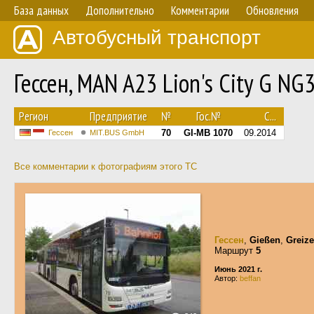
База данных
Дополнительно
Комментарии
Обновления
Автобусный транспорт
Гессен, MAN A23 Lion's City G N
Регион
Предприятие
№
Гос.№
С...
70
GI-MB 1070
09.2014
Гессен
MIT.BUS GmbH
Все комментарии к фотографиям этого ТС
Гессен
,
Gießen
,
Greize
Маршрут
5
Июнь 2021 г.
Автор:
beffan