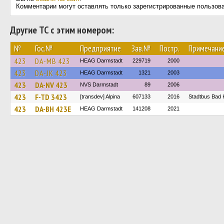
Комментарии могут оставлять только зарегистрированные пользов
Другие ТС с этим номером:
№
Гос.№
Предприятие
Зав.№
Постр.
Примечани
423
DA-MB 423
HEAG Darmstadt
229719
2000
423
DA-JK 423
HEAG Darmstadt
1321
2003
423
DA-NV 423
NVS Darmstadt
89
2006
423
F-TD 3423
[transdev] Alpina
607133
2016
Stadtbus Bad
423
DA-BH 423E
HEAG Darmstadt
141208
2021