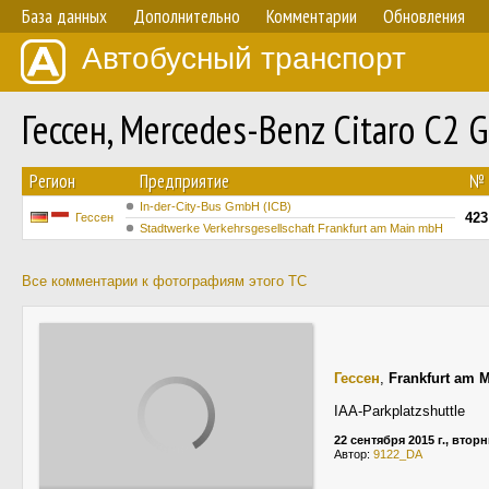
База данных
Дополнительно
Комментарии
Обновления
Автобусный транспорт
Гессен, Mercedes-Benz Citaro C2
Регион
Предприятие
№
In-der-City-Bus GmbH (ICB)
423
Гессен
Stadtwerke Verkehrsgesellschaft Frankfurt am Main mbH
Все комментарии к фотографиям этого ТС
Гессен
,
Frankfurt am 
IAA-Parkplatzshuttle
22 сентября 2015 г., втор
Автор:
9122_DA