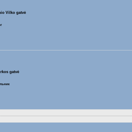
io Vilko gatvė
рг
irkos gatvė
ельник