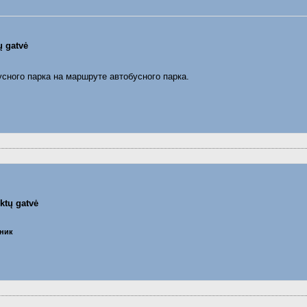
ų gatvė
усного парка на маршруте автобусного парка.
ktų gatvė
ьник