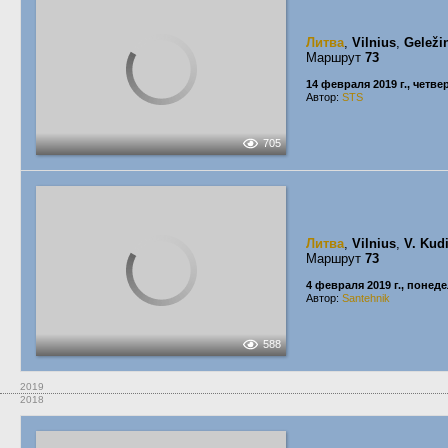
Литва
,
Vilnius
,
Geležin
Маршрут
73
14 февраля 2019 г., четве
Автор:
STS
705
Литва
,
Vilnius
,
V. Kud
Маршрут
73
4 февраля 2019 г., понед
Автор:
Santehnik
588
2019
2018