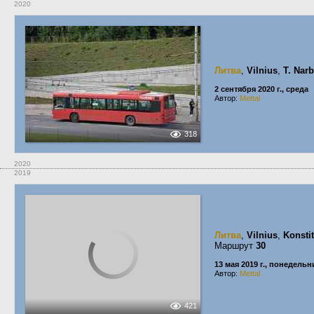
2020
Литва
,
Vilnius
,
T. Nar
2 сентября 2020 г., среда
Автор:
Mettal
318
2020
2019
Литва
,
Vilnius
,
Konsti
Маршрут
30
13 мая 2019 г., понедельн
Автор:
Mettal
421