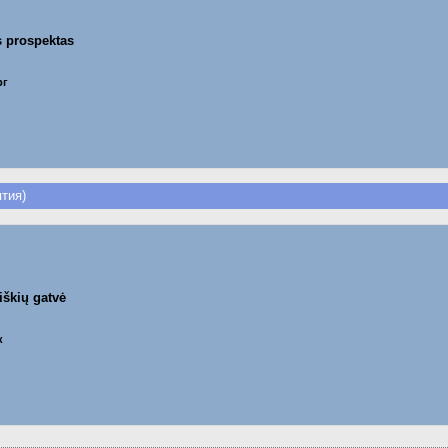
s prospektas
рг
тия)
iškių gatvė
к