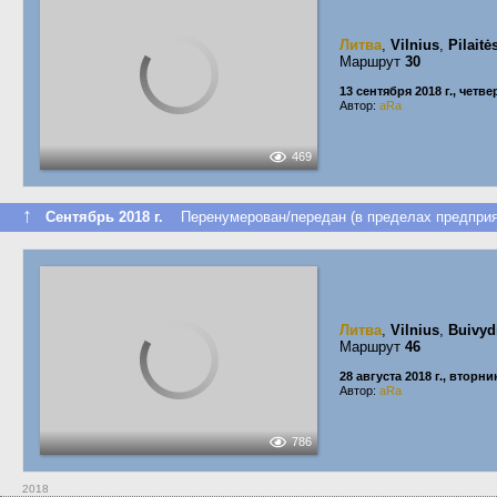
Литва
,
Vilnius
,
Pilaitė
Маршрут
30
13 сентября 2018 г., четве
Автор:
aRa
469
↑
Сентябрь 2018 г.
Перенумерован/передан (в пределах предприя
Литва
,
Vilnius
,
Buivyd
Маршрут
46
28 августа 2018 г., вторни
Автор:
aRa
786
2018