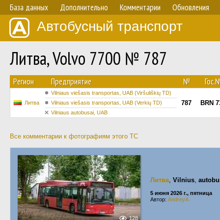
База данных
Дополнительно
Комментарии
Обновления
Автобусный транспорт
Литва, Volvo 7700 № 787
Регион
Предприятие
№
Гос.
Vilniaus viešasis transportas, UAB (Viršuliškių TD)
787
BRN 7
Литва
Vilniaus viešasis transportas, UAB (Verkių TD)
Vilniaus autobusai, UAB
Все комментарии к фотографиям этого ТС
Литва
,
Vilnius
,
autobu
5 июня 2026 г., пятница
Автор:
AndreyA
128