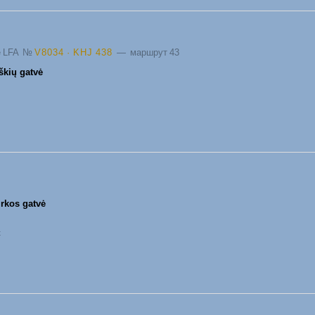
de LFA
№
V8034 · KHJ 438
— маршрут 43
škių gatvė
irkos gatvė
к