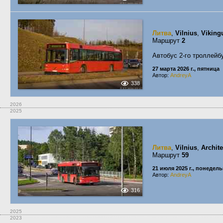
Литва
,
Vilnius
,
Viking
Маршрут
2
Автобус 2-го троллейб
27 марта 2026 г., пятница
Автор:
AndreyA
338
2026
2025
Литва
,
Vilnius
,
Archite
Маршрут
59
21 июля 2025 г., понедел
Автор:
AndreyA
316
2025
2023