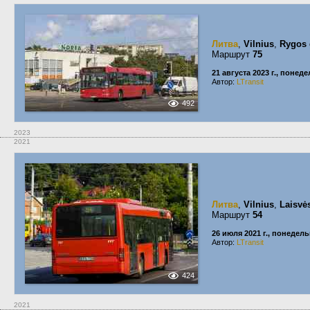
Литва
,
Vilnius
,
Rygos 
Маршрут
75
21 августа 2023 г., понед
Автор:
LTransit
492
2023
2021
Литва
,
Vilnius
,
Laisvė
Маршрут
54
26 июля 2021 г., понедел
Автор:
LTransit
424
2021