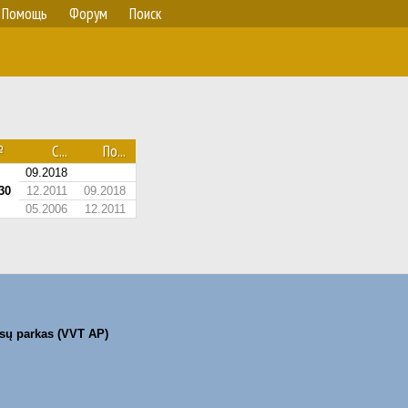
Помощь
Форум
Поиск
№
С...
По...
09.2018
30
12.2011
09.2018
05.2006
12.2011
sų parkas (VVT AP)