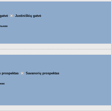
gatvė
Justiniškių gatvė
ельник
s prospektas
Savanorių prospektas
ьник