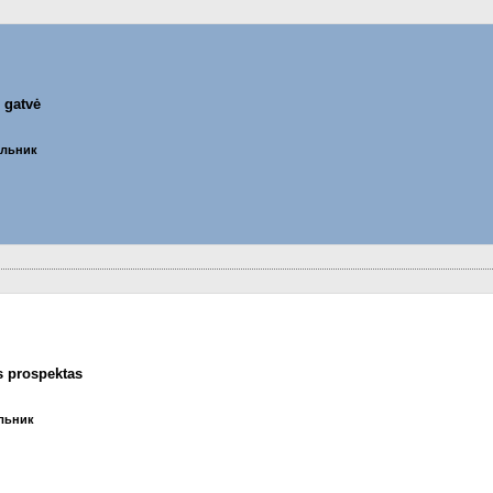
 gatvė
ельник
s prospektas
ельник