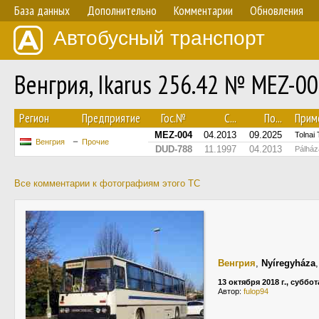
База данных
Дополнительно
Комментарии
Обновления
Автобусный транспорт
Венгрия, Ikarus 256.42 № MEZ-0
Регион
Предприятие
Гос.№
С...
По...
Прим
MEZ-004
04.2013
09.2025
Tolnai
Венгрия
Прочие
DUD-788
11.1997
04.2013
Pálház
Все комментарии к фотографиям этого ТС
Венгрия
,
Nyíregyháza
13 октября 2018 г., суббот
Автор:
fulop94