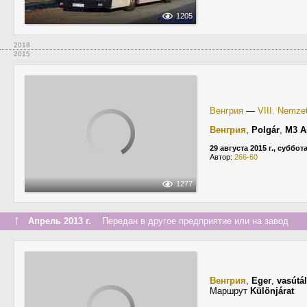
1205
2018
2015
Венгрия
—
VIII. Nemzet
Венгрия
,
Polgár
,
M3 A
29 августа 2015 г., суббот
Автор:
266-60
1277
↑
Апрель 2013 г.
Передан в другое предприятие или на завод
Венгрия
,
Eger
,
vasútá
Маршрут
Különjárat