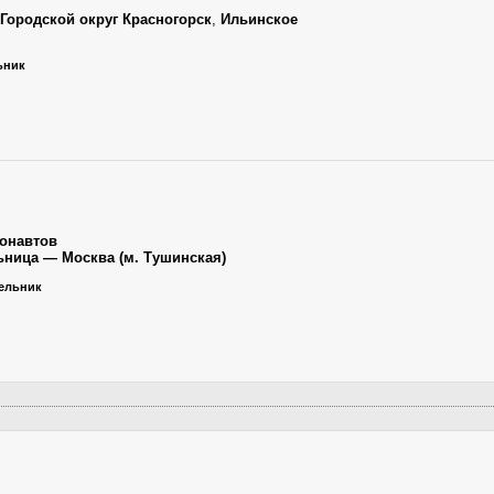
Городской округ Красногорск
,
Ильинское
льник
тонавтов
льница — Москва (м. Тушинская)
дельник