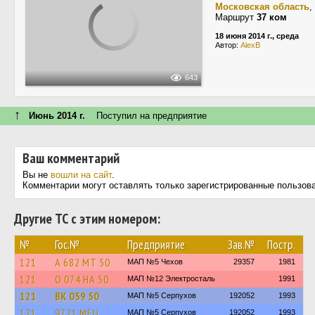
Московская область
,
Маршрут
37 ком
18 июня 2014 г., среда
Автор:
AlexB
643
↑
Июнь 2014 г.
Поступил на предприятие
Ваш комментарий
Вы не
вошли на сайт
.
Комментарии могут оставлять только зарегистрированные пользов
Другие ТС с этим номером:
№
Гос.№
Предприятие
Зав.№
Постр.
121
А 682 МТ 50
МАП №5 Чехов
29357
1981
121
О 074 НА 50
МАП №12 Электросталь
1991
121
ВК 059 50
МАП №5 Серпухов
192052
1993
121
9721 МЕЦ
МАП №5 Серпухов
192052
1993