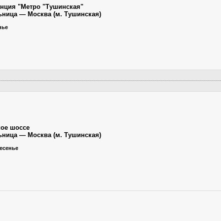
анция "Метро "Тушинская"
льница — Москва (м. Тушинская)
нье
ое шоссе
льница — Москва (м. Тушинская)
ресенье