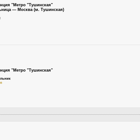
анция "Метро "Тушинская"
льница — Москва (м. Тушинская)
к
анция "Метро "Тушинская"
ельник
ов