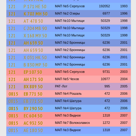
121
Р 171 НЕ 50
МАП №5 Серпухов
192052
1993
121
К 702 МН 50
МАП №2 Озеры
6977
1996
121
АТ 478 50
МАП №10 Мытищи
50329
1998
121
С 204 МВ 90
МАП №10 Мытищи
50329
1998
121
Х 168 МУ 50
МАП №10 Мытищи
50329
1998
121
АН 659 50
МАП №2 Бронницы
6236
2001
121
АН 659 50
МАП №2 Бронницы
6236
2001
121
Х 031 НК 50
МАП №2 Бронницы
6236
2001
121
В 830 МР 50
МАП №2 Бронницы
6236
2001
121
ЕР 107 50
МАП №5 Серпухов
9731
2003
121
АН 171 50
МАП №5 Чехов
10977
2004
121
ВХ 889 50
РАТ-Лот
995
2005
0815
ЕВ 771 50
МАП №4 Рошаль
472
2006
0815
ЕВ 771 50
МАП №4 Шатура
472
2006
0815
ВУ 290 50
МАП №4 Шатура
472
2006
0815
ЕС 604 50
МАП №3 Видное
1318
2007
0815
АС 932 50
МАП №7 Волоколамск
1272
2007
0815
АЕ 180 50
МАП №3 Видное
1318
2007