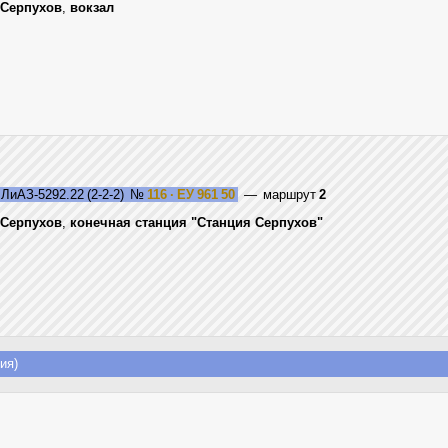
Серпухов
,
вокзал
ЛиАЗ-5292.22 (2-2-2)
№
116 · ЕУ 961 50
— маршрут
2
Серпухов
,
конечная станция "Станция Серпухов"
ия)