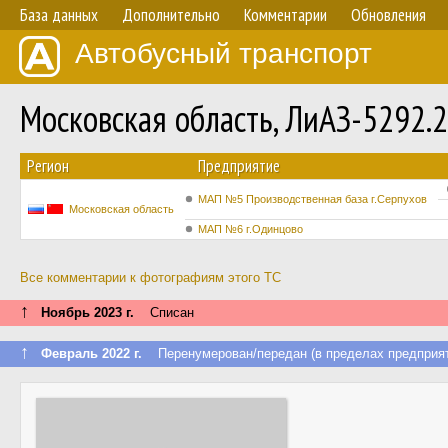
База данных
Дополнительно
Комментарии
Обновления
Автобусный транспорт
Московская область, ЛиАЗ-5292.
Регион
Предприятие
МАП №5 Производственная база г.Серпухов
Московская область
МАП №6 г.Одинцово
Все комментарии к фотографиям этого ТС
↑
Ноябрь 2023 г.
Списан
↑
Февраль 2022 г.
Перенумерован/передан (в пределах предприят