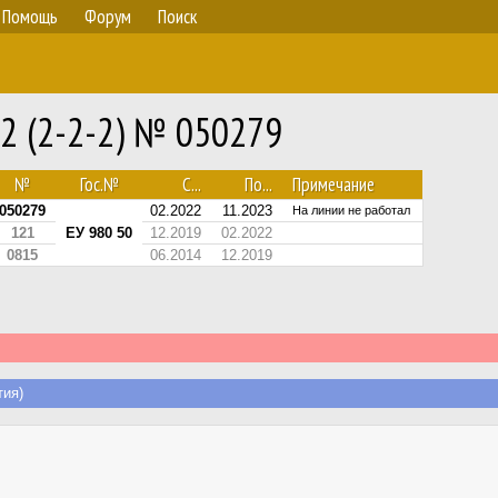
Помощь
Форум
Поиск
22 (2-2-2) № 050279
№
Гос.№
С...
По...
Примечание
050279
02.2022
11.2023
На линии не работал
121
ЕУ 980 50
12.2019
02.2022
0815
06.2014
12.2019
ия)