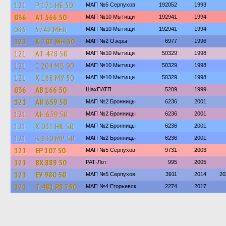
121
Р 171 НЕ 50
МАП №5 Серпухов
192052
1993
036
АТ 566 50
МАП №10 Мытищи
192941
1994
036
5742 МЕЦ
МАП №10 Мытищи
192941
1994
121
К 702 МН 50
МАП №2 Озеры
6977
1996
121
АТ 478 50
МАП №10 Мытищи
50329
1998
121
С 204 МВ 90
МАП №10 Мытищи
50329
1998
121
Х 168 МУ 50
МАП №10 Мытищи
50329
1998
036
АВ 166 50
ШахПАТП
5209
1999
121
АН 659 50
МАП №2 Бронницы
6236
2001
121
АН 659 50
МАП №2 Бронницы
6236
2001
121
Х 031 НК 50
МАП №2 Бронницы
6236
2001
121
В 830 МР 50
МАП №2 Бронницы
6236
2001
121
ЕР 107 50
МАП №5 Серпухов
9731
2003
121
ВХ 889 50
РАТ-Лот
995
2005
121
ЕУ 980 50
МАП №5 Серпухов
3911
2014
20
121
Т 481 РВ 750
МАП №4 Егорьевск
2274
2017