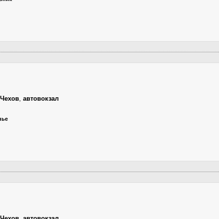
Чехов
,
автовокзал
нье
Чехов
,
автовокзал