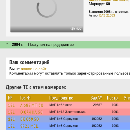
Маршрут
60
8 апреля 2008 г., вторник
Автор:
ВАЗ 21053
627
↑
2004 г.
Поступил на предприятие
Ваш комментарий
Вы не
вошли на сайт
.
Комментарии могут оставлять только зарегистрированные пользов
Другие ТС с этим номером:
№
Гос.№
Предприятие
Зав.№
Постр.
Ути
121
А 682 МТ 50
МАП №5 Чехов
29357
1981
121
О 074 НА 50
МАП №12 Электросталь
1991
121
ВК 059 50
МАП №5 Серпухов
192052
1993
121
9721 МЕЦ
МАП №5 Серпухов
192052
1993