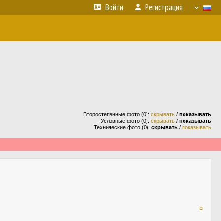
Войти
Регистрация
Второстепенные фото (0):
скрывать
/
показывать
Условные фото (0):
скрывать
/
показывать
Технические фото (0):
скрывать
/
показывать
¤