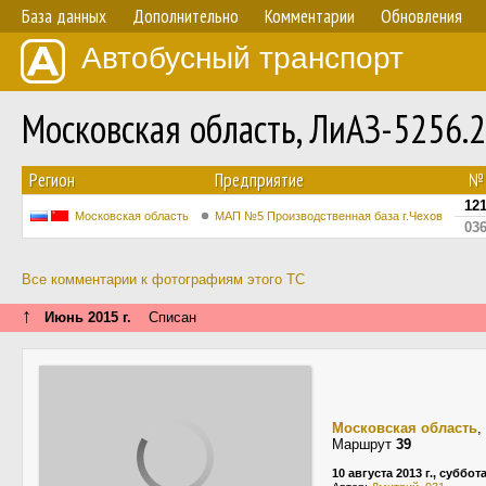
База данных
Дополнительно
Комментарии
Обновления
Автобусный транспорт
Московская область, ЛиАЗ-5256.
Регион
Предприятие
№
12
Московская область
МАП №5 Производственная база г.Чехов
03
Все комментарии к фотографиям этого ТС
↑
Июнь 2015 г.
Списан
Московская область
,
Маршрут
39
10 августа 2013 г., суббот