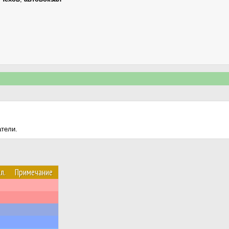
атели.
л.
Примечание