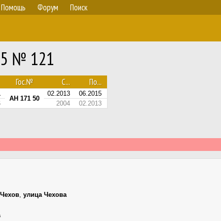
Помощь
Форум
Поиск
25 № 121
Гос.№
С...
По...
1
02.2013
06.2015
АН 171 50
6
2004
02.2013
Чехов
,
улица Чехова
а