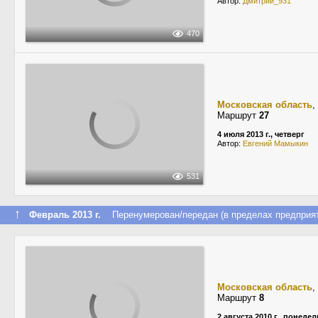
Автор:
Дмитрий_931
470
Московская область
,
Маршрут
27
4 июля 2013 г., четверг
Автор:
Евгений Мамыкин
531
↑
Февраль 2013 г.
Перенумерован/передан (в пределах предприят
Московская область
,
Маршрут
8
2 августа 2010 г., понеде