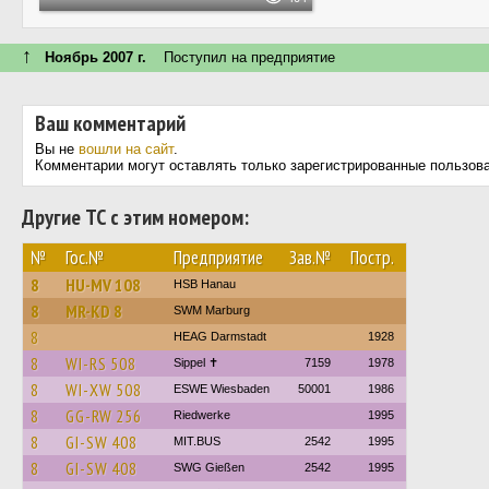
↑
Ноябрь 2007 г.
Поступил на предприятие
Ваш комментарий
Вы не
вошли на сайт
.
Комментарии могут оставлять только зарегистрированные пользов
Другие ТС с этим номером:
№
Гос.№
Предприятие
Зав.№
Постр.
8
HU-MV 108
HSB Hanau
8
MR-KD 8
SWM Marburg
8
HEAG Darmstadt
1928
8
WI-RS 508
Sippel ✝︎
7159
1978
8
WI-XW 508
ESWE Wiesbaden
50001
1986
8
GG-RW 256
Riedwerke
1995
8
GI-SW 408
MIT.BUS
2542
1995
8
GI-SW 408
SWG Gießen
2542
1995