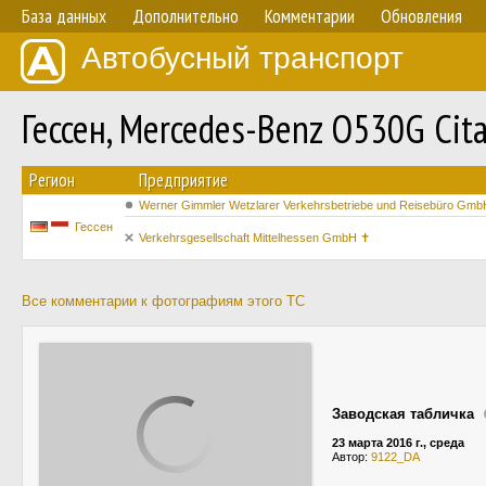
База данных
Дополнительно
Комментарии
Обновления
Автобусный транспорт
Гессен, Mercedes-Benz O530G Cita
Регион
Предприятие
Werner Gimmler Wetzlarer Verkehrsbetriebe und Reisebüro Gmb
Гессен
Verkehrsgesellschaft Mittelhessen GmbH ✝
Все комментарии к фотографиям этого ТС
Заводская табличка
23 марта 2016 г., среда
Автор:
9122_DA