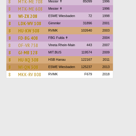
8
MTK-ME 708
Mester ✝
85099
1996
8
MTK-ME 608
Mester ✝
1996
8
WI-ZX 208
ESWE Wiesbaden
72
1998
8
LDK-WV 108
Gimmler
31896
2001
8
HU-KW 508
RVMK
102640
2003
8
FD-BG 408
FBG Fulda ✝
2004
8
OF-VR 758
Vineta Rhein-Main
443
2007
8
GI-MB 128
MIT.BUS
119574
2009
8
HU-XQ 308
HSB Hanau
122167
2011
8
WI-QN 308
ESWE Wiesbaden
125237
2013
8
MKK-RV 808
RVMK
F679
2018