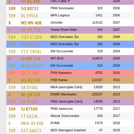
8
FD-BG 408
FBG Fulda ✝
2004
309
SO 80732
PKM Sosnowiec
320
2006
309
DL 39516
MPK Legnica
1451
2006
8
WZ-WV 408
Gimmler
114132
2007
8
OF-VR 758
Vineta Rhein-Main
443
2007
309
TOS 67289
MZK Ostrowiec Św
182
2008
309
WI 8422H
MZK Ostrowiec Św
182
2008
309
ZSZ 39041
KM Szczecinek
318
2009
8
GI-MB 128
MIT.BUS
119574
2009
309
WGM 59153
KM Szczecinek
318
2009
309
SK 3134U
PKM Katowice
8702
2010
8
HU-XQ 308
HSB Hanau
122167
2011
309
SB 8506L
MKA Jastrzębie-Zdrój
13030
2013
8
WI-QN 308
ESWE Wiesbaden
125237
2013
309
SB 8506L
PKM Jastrzębie-Zdrój
13030
2013
309
SJ 87309
PKM Jaworzno
17776
2017
309
ST 6624L
Kłosok Dzierżoniów
630
2017
8
MKK-RV 808
RVMK
F679
2018
309
GST 66672
MZK Starogard Gdański
47
2018