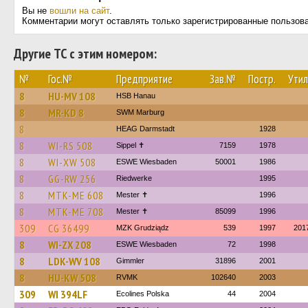
Вы не
вошли на сайт
.
Комментарии могут оставлять только зарегистрированные пользов
Другие ТС с этим номером:
№
Гос.№
Предприятие
Зав.№
Постр.
Утил
8
HU-MV 108
HSB Hanau
8
MR-KD 8
SWM Marburg
8
HEAG Darmstadt
1928
8
WI-RS 508
Sippel ✝︎
7159
1978
8
WI-XW 508
ESWE Wiesbaden
50001
1986
8
GG-RW 256
Riedwerke
1995
8
MTK-ME 608
Mester ✝
1996
8
MTK-ME 708
Mester ✝
85099
1996
309
CG 36499
MZK Grudziądz
539
1997
201
8
WI-ZX 208
ESWE Wiesbaden
72
1998
8
LDK-WV 108
Gimmler
31896
2001
8
HU-KW 508
RVMK
102640
2003
309
WI 394LF
Ecolines Polska
44
2004