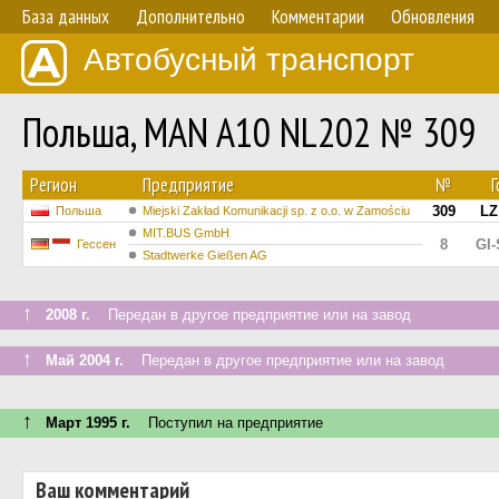
База данных
Дополнительно
Комментарии
Обновления
Автобусный транспорт
Польша, MAN A10 NL202 № 309
Регион
Предприятие
№
309
LZ
Польша
Miejski Zakład Komunikacji sp. z o.o. w Zamościu
MIT.BUS GmbH
8
GI
Гессен
Stadtwerke Gießen AG
↑
2008 г.
Передан в другое предприятие или на завод
↑
Май 2004 г.
Передан в другое предприятие или на завод
↑
Март 1995 г.
Поступил на предприятие
Ваш комментарий