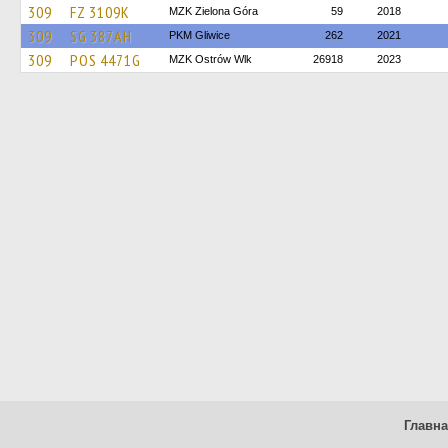
309
FZ 3109K
MZK Zielona Góra
59
2018
309
SG 387AH
PKM Gliwice
262
2021
309
POS 4471G
MZK Ostrów Wlk
26918
2023
Главн