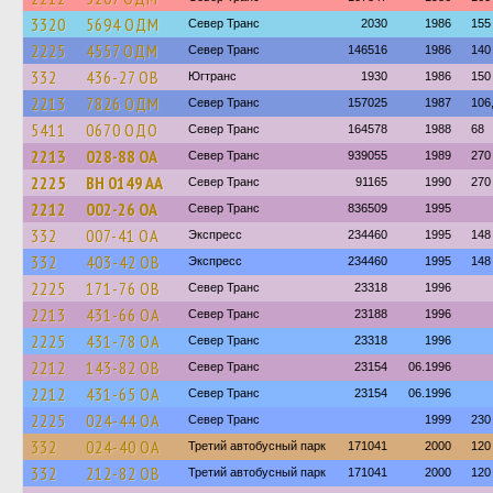
3320
5694 ОДМ
Север Транс
2030
1986
155
2225
4557 ОДМ
Север Транс
146516
1986
140
332
436-27 ОВ
Югтранс
1930
1986
150
2213
7826 ОДМ
Север Транс
157025
1987
106
5411
0670 ОДО
Север Транс
164578
1988
68
2213
028-88 ОА
Север Транс
939055
1989
270
2225
BH 0149 AA
Север Транс
91165
1990
270
2212
002-26 ОА
Север Транс
836509
1995
332
007-41 ОА
Экспресс
234460
1995
148
332
403-42 ОВ
Экспресс
234460
1995
148
2225
171-76 ОВ
Север Транс
23318
1996
2213
431-66 ОА
Север Транс
23188
1996
2225
431-78 ОА
Север Транс
23318
1996
2212
143-82 ОВ
Север Транс
23154
06.1996
2212
431-65 ОА
Север Транс
23154
06.1996
2225
024-44 ОА
Север Транс
1999
230
332
024-40 ОА
Третий автобусный парк
171041
2000
120
332
212-82 ОВ
Третий автобусный парк
171041
2000
120