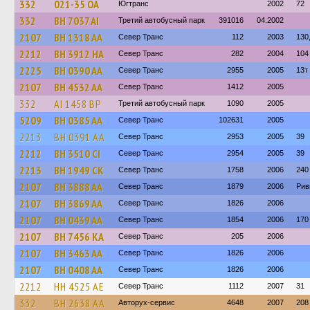
332
021-35 ОА
Югтранс
2002
72
332
BH 7037 AI
Третий автобусный парк
391016
04.2002
2107
BH 1318 AA
Север Транс
112
2003
130
2212
BH 3912 HA
Север Транс
282
2004
104
2225
BH 0390 AA
Север Транс
2955
2005
13т
2107
BH 4532 AA
Север Транс
1412
2005
332
AI 1458 BP
Третий автобусный парк
1090
2005
5209
BH 0385 AA
Север Транс
102631
2005
2213
BH 0391 AA
Север Транс
2953
2005
39
2212
BH 3510 CI
Север Транс
2954
2005
39
2213
BH 1949 CK
Север Транс
1758
2006
240
2107
BH 3888 AA
Север Транс
1879
2006
Рив
2107
BH 3869 AA
Север Транс
1826
2006
2107
BH 0439 AA
Север Транс
1854
2006
170
2107
BH 7456 KA
Север Транс
205
2006
2107
BH 3463 AA
Север Транс
1826
2006
2107
BH 0408 AA
Север Транс
1826
2006
2212
HH 4525 AE
Север Транс
1112
2007
31
332
BH 2638 AA
Авторух-сервис
4648
2007
208