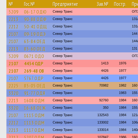
№
Гос.№
Предприятие
Зав.№
Постр.
Пр
5209
06-17 ОДЮ
Север Транс
ОП
2213
90-88 ОДФ
Север Транс
131
2212
50-41 ОДЩ
Север Транс
131
2107
09-19 ОДЭ
Север Транс
144
2107
63-84 ОЕД
Север Транс
144
2213
85-60 ОЕД
Север Транс
131
5209
0671 ОДО
Север Транс
ОП
2107
4434 ОДР
Север Транс
1413
1976
2107
269-48 ОВ
Север Транс
4426
1977
2107
5767 ОДР
Север Транс
4426
1977
2225
85-05 ОЕД
Север Транс
70982
1982
160
3320
91-77 ОДЯ
Север Транс
1983
155
2213
1608 ОДМ
Север Транс
92760
1984
160
3320
16-68 ОЕЖ
Север Транс
350
1984
155
2107
1115 ОДМ
Север Транс
132543
1984
121
2212
1113 ОДМ
Север Транс
133002
1984
106
2213
1117 ОДМ
Север Транс
133014
1984
140
2212
5207 ОДМ
Север Транс
107847
1986
160