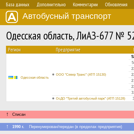
База данных
Дополнительно
Комментарии
Обновления
Автобусный транспорт
Одесская область, ЛиАЗ-677 № 5
Регион
Предприятие
5
5
2
2
ООО "Север Транс" (АТП 15130)
Одесская область
2
2
3
ОсДО "Третий автобусный парк" (АТП 15128)
↑
Списан
↑
1990 г.
Перенумерован/передан (в пределах предприятия)