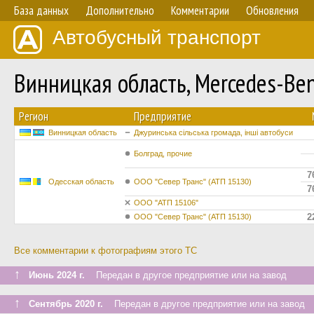
База данных
Дополнительно
Комментарии
Обновления
Автобусный транспорт
Винницкая область, Mercedes-Be
Регион
Предприятие
Винницкая область
Джуринська сільська громада, інші автобуси
Болград, прочие
7
Одесская область
ООО "Север Транс" (АТП 15130)
7
ООО "АТП 15106"
2
ООО "Север Транс" (АТП 15130)
Все комментарии к фотографиям этого ТС
↑
Июнь 2024 г.
Передан в другое предприятие или на завод
↑
Сентябрь 2020 г.
Передан в другое предприятие или на завод