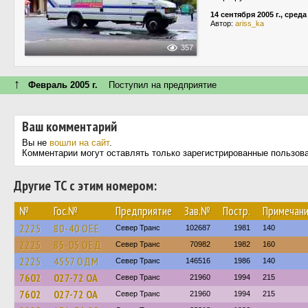
14 сентября 2005 г., среда
Автор:
ariss_ka
357
↑
Февраль 2005 г.
Поступил на предприятие
Ваш комментарий
Вы не
вошли на сайт
.
Комментарии могут оставлять только зарегистрированные пользов
Другие ТС с этим номером:
№
Гос.№
Предприятие
Зав.№
Постр.
Примечан
2225
80-40 ОЕЕ
Север Транс
102687
1981
140
2225
85-05 ОЕД
Север Транс
70982
1982
160
2225
4557 ОДМ
Север Транс
146516
1986
140
7602
027-72 ОА
Север Транс
21960
1994
215
7602
027-72 ОА
Север Транс
21960
1994
215