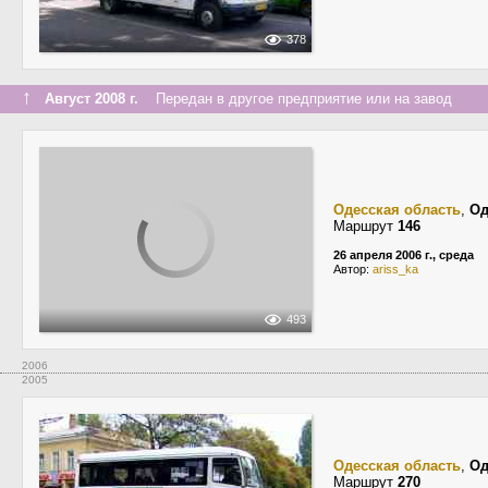
378
↑
Август 2008 г.
Передан в другое предприятие или на завод
Одесская область
,
Од
Маршрут
146
26 апреля 2006 г., среда
Автор:
ariss_ka
493
2006
2005
Одесская область
,
Од
Маршрут
270