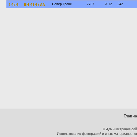
1424
BH 4147 AA
Север Транс
7767
2012
242
Главн
© Администрация сай
Использование фотографий и иных материалов, оп