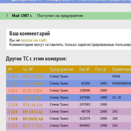
↑
Май 1987 г.
Поступил на предприятие
Ваш комментарий
Вы не
вошли на сайт
.
Комментарии могут оставлять только зарегистрированные пользов
Другие ТС с этим номером:
№
Гос.№
Предприятие
Зав.№
Постр.
Примечан
1404
99-52 ОДХ
Север Транс
55/68
1404
79-48 ОЕЖ
Север Транс
81950
1983
55/56/68/Ко
1404
0191 ОДМ
Север Транс
129006
1984
1404
2052 ОДО
Север Транс
167586
1988
14, 20
1504
934-66 ОА
Север Транс
247563
1990
1504
BH 5932 AE
Север Транс
48738
1990
242
1504
BH 0601 AA
Север Транс
412079
1995
165
1504
024-77 ОА
Север Транс
844562
1998
242