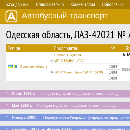
База данных
Дополнительно
Комментарии
Обновления
Автобусный транспорт
Одесская область, ЛАЗ-42021 № 
Регион
Предприятие
№
Г
А 1
Прочие, г. Одесса
МП "СЕДИНА - ЛТД"
1504
Одесская область
899
1404
ООО "Север Транс" (АТП 15130)
1424
↑
Июнь 1992 г.
Передан в другое предприятие или на завод
↑
Май 1992 г.
Передан в другое предприятие или на завод
↑
Январь 1989 г.
Перенумерован/передан (в пределах предприяти
↑
Декабрь 1987 г. — Январь 1988 г.
Перенумерован/передан (в пр