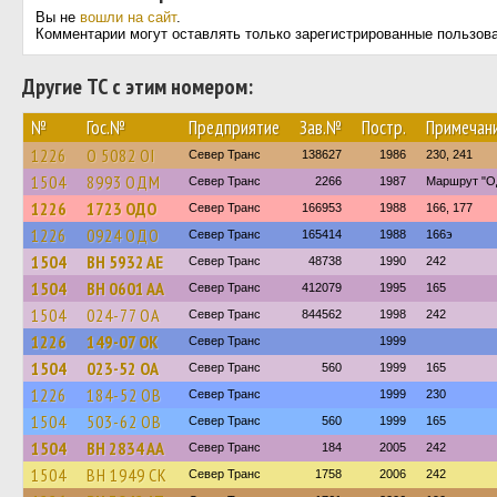
Вы не
вошли на сайт
.
Комментарии могут оставлять только зарегистрированные пользов
Другие ТС с этим номером:
№
Гос.№
Предприятие
Зав.№
Постр.
Примечан
1226
О 5082 ОI
Север Транс
138627
1986
230, 241
1504
8993 ОДМ
Север Транс
2266
1987
Маршрут "О
1226
1723 ОДО
Север Транс
166953
1988
166, 177
1226
0924 ОДО
Север Транс
165414
1988
166э
1504
BH 5932 AE
Север Транс
48738
1990
242
1504
BH 0601 AA
Север Транс
412079
1995
165
1504
024-77 ОА
Север Транс
844562
1998
242
1226
149-07 ОК
Север Транс
1999
1504
023-52 ОА
Север Транс
560
1999
165
1226
184-52 ОВ
Север Транс
1999
230
1504
503-62 ОВ
Север Транс
560
1999
165
1504
BH 2834 AA
Север Транс
184
2005
242
1504
BH 1949 CK
Север Транс
1758
2006
242