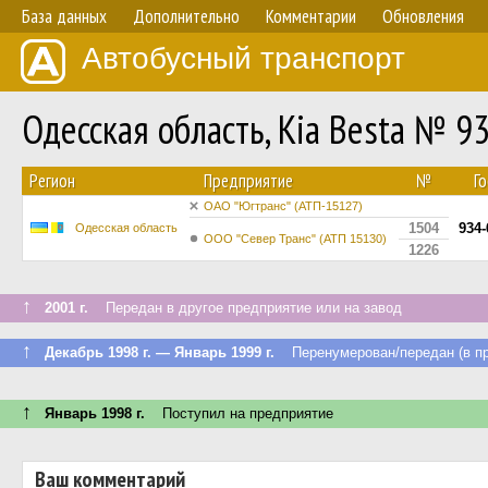
База данных
Дополнительно
Комментарии
Обновления
Автобусный транспорт
Одесская область, Kia Besta № 9
Регион
Предприятие
№
Г
ОАО "Югтранс" (АТП-15127)
1504
934
Одесская область
ООО "Север Транс" (АТП 15130)
1226
↑
2001 г.
Передан в другое предприятие или на завод
↑
Декабрь 1998 г. — Январь 1999 г.
Перенумерован/передан (в пр
↑
Январь 1998 г.
Поступил на предприятие
Ваш комментарий