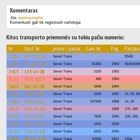
Komentaras
Jūs
neprisijungėte
.
Komentuoti gali tik registruoti vartotojai.
Kitos transporto priemonės su tokiu pačiu numeriu:
Nr.
Valst. Nr.
Įmonė / parkas
Gam. Nr.
Pag.
Pastaba
1404
99-52 ОДХ
Sever Trans
55/68
1404
79-48 ОЕЖ
Sever Trans
81950
1983
55/56/68/
2415
135-63 ОВ
Sever Trans
3150
1983
3123
9141 ОДО
Sever Trans
468
1984
2415
061-01 ОВ
Sever Trans
3409
1984
1404
8993 ОДМ
Sever Trans
2266
1987
14, 55, 68
1404
2052 ОДО
Sever Trans
167586
1988
14, 20
2415
393-59 ОА
Sever Trans
1988
170, 190
3123
2632 ОДР
Sever Trans
7625
1992
130, 160,
3123
032-74 ОА
Sever Trans
2415
2000
3123
224-15 ОВ
Sever Trans
2415
2000
1404
BH 6376 HB
Sever Trans
32558
2001
232а