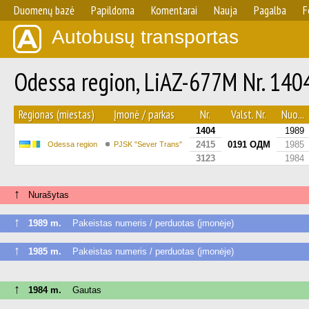
Duomenų bazė
Papildoma
Komentarai
Nauja
Pagalba
F
Autobusų transportas
Odessa region, LiAZ-677M Nr. 140
Regionas (miestas)
Įmonė / parkas
Nr.
Valst. Nr.
Nuo...
1404
1989
2415
0191 ОДМ
1985
Odessa region
PJSK "Sever Trans"
3123
1984
↑
Nurašytas
↑
1989 m.
Pakeistas numeris / perduotas (įmonėje)
↑
1985 m.
Pakeistas numeris / perduotas (įmonėje)
↑
1984 m.
Gautas