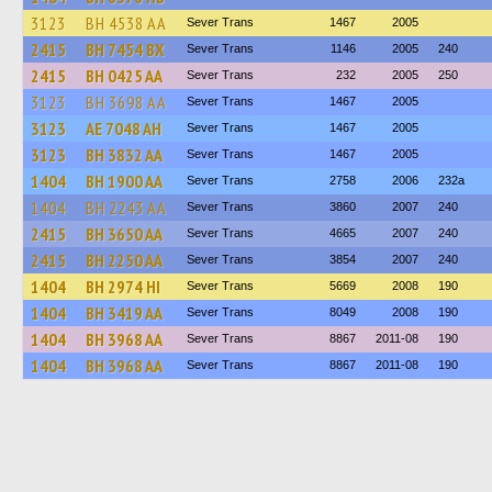
3123
BH 4538 AA
Sever Trans
1467
2005
2415
BH 7454 BX
Sever Trans
1146
2005
240
2415
BH 0425 AA
Sever Trans
232
2005
250
3123
BH 3698 AA
Sever Trans
1467
2005
3123
AE 7048 AH
Sever Trans
1467
2005
3123
BH 3832 AA
Sever Trans
1467
2005
1404
BH 1900 AA
Sever Trans
2758
2006
232а
1404
BH 2243 AA
Sever Trans
3860
2007
240
2415
BH 3650 AA
Sever Trans
4665
2007
240
2415
BH 2250 AA
Sever Trans
3854
2007
240
1404
BH 2974 HI
Sever Trans
5669
2008
190
1404
BH 3419 AA
Sever Trans
8049
2008
190
1404
BH 3968 AA
Sever Trans
8867
2011-08
190
1404
BH 3968 AA
Sever Trans
8867
2011-08
190