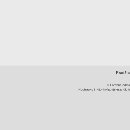
Pradžia
© Fotobus admini
Nuotraukų ir kito tinklapyje esančio t