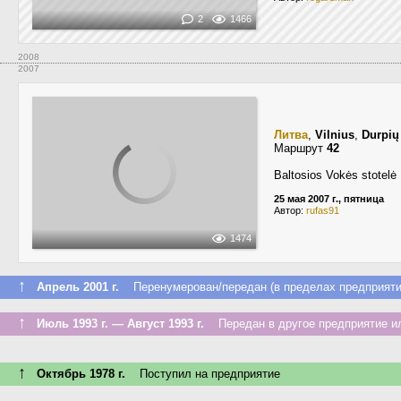
2
1466
2008
2007
Литва
,
Vilnius
,
Durpių
Маршрут
42
Baltosios Vokės stotelė
25 мая 2007 г., пятница
Автор:
rufas91
1474
↑
Апрель 2001 г.
Перенумерован/передан (в пределах предприяти
↑
Июль 1993 г. — Август 1993 г.
Передан в другое предприятие ил
↑
Октябрь 1978 г.
Поступил на предприятие