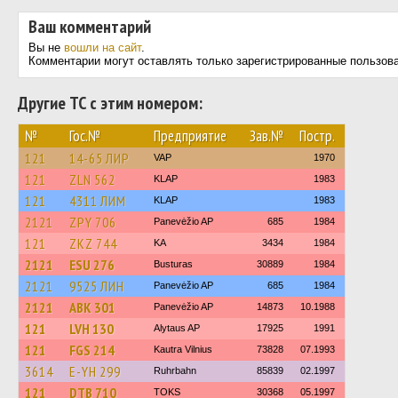
Ваш комментарий
Вы не
вошли на сайт
.
Комментарии могут оставлять только зарегистрированные пользов
Другие ТС с этим номером:
№
Гос.№
Предприятие
Зав.№
Постр.
121
14-65 ЛИР
VAP
1970
121
ZLN 562
KLAP
1983
121
4311 ЛИМ
KLAP
1983
2121
ZPY 706
Panevėžio AP
685
1984
121
ZKZ 744
KA
3434
1984
2121
ESU 276
Busturas
30889
1984
2121
9525 ЛИН
Panevėžio AP
685
1984
2121
ABK 301
Panevėžio AP
14873
10.1988
121
LVH 130
Alytaus AP
17925
1991
121
FGS 214
Kautra Vilnius
73828
07.1993
3614
E-YH 299
Ruhrbahn
85839
02.1997
121
DTB 710
TOKS
30368
05.1997