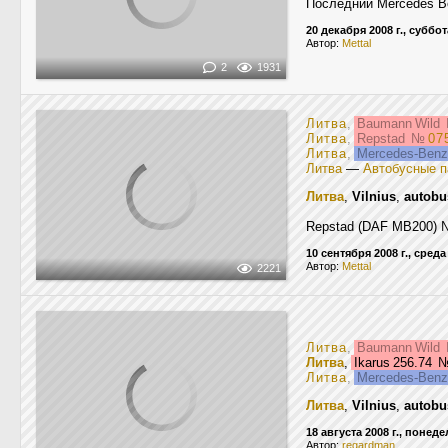
Последний Mercedes 
20 декабря 2008 г., суббот
Автор:
Mettal
2
1931
Литва
,
Baumann Wild
Литва
,
Repstad
№
07
Литва
,
Mercedes-Ben
Литва
—
Автобусные п
Литва
,
Vilnius
,
autobu
Repstad (DAF MB200) №
10 сентября 2008 г., среда
Автор:
Mettal
2221
Литва
,
Baumann Wild
Литва
,
Ikarus 256.74
Литва
,
Mercedes-Ben
Литва
,
Vilnius
,
autobu
18 августа 2008 г., понед
Автор:
regardman