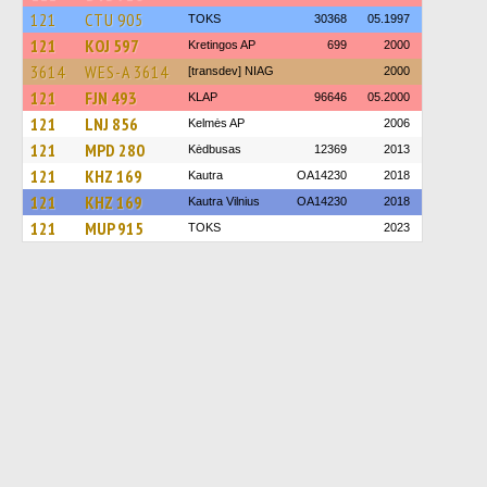
121
CTU 905
TOKS
30368
05.1997
121
KOJ 597
Kretingos AP
699
2000
3614
WES-A 3614
[transdev] NIAG
2000
121
FJN 493
KLAP
96646
05.2000
121
LNJ 856
Kelmės AP
2006
121
MPD 280
Kėdbusas
12369
2013
121
KHZ 169
Kautra
OA14230
2018
121
KHZ 169
Kautra Vilnius
OA14230
2018
121
MUP 915
TOKS
2023