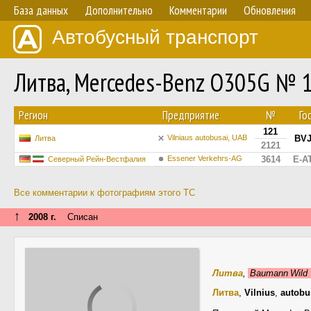
База данных
Дополнительно
Комментарии
Обновления
Автобусный транспорт
Литва, Mercedes-Benz O305G № 
Регион
Предприятие
№
Го
121
Vilniaus autobusai, UAB
BVJ
Литва
2121
Essener Verkehrs-AG
3614
E-A
Северный Рейн-Вестфалия
Все комментарии к фотографиям этого ТС
↑
2008 г.
Списан
Литва
,
Baumann Wil
Литва
,
Vilnius
,
autobu