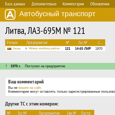
База данных
Дополнительно
Комментарии
Обновления
Автобусный транспорт
Литва, ЛАЗ-695М № 121
Регион
Предприятие
№
Гос.№
С...
Vilniaus autobusų parkas
121
14-65 ЛИР
1970
Литва
↑
1970 г.
Поступил на предприятие
Ваш комментарий
Вы не
вошли на сайт
.
Комментарии могут оставлять только зарегистрированные пользов
Другие ТС с этим номером:
№
Гос.№
Предприятие
Зав.№
Постр.