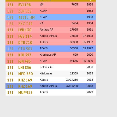
121
BVJ 198
VA
7605
1978
121
ZLN 562
KLAP
1983
121
4311 ЛИМ
KLAP
1983
121
ZKZ 744
KA
3434
1984
121
LVH 130
Alytaus AP
17925
1991
121
FGS 214
Kautra Vilnius
73828
07.1993
121
DTB 710
TOKS
30368
05.1997
121
CTU 905
TOKS
30368
05.1997
121
KOJ 597
Kretingos AP
699
2000
121
FJN 493
KLAP
96646
05.2000
121
LNJ 856
Kelmės AP
2006
121
MPD 280
Kėdbusas
12369
2013
121
KHZ 169
Kautra
OA14230
2018
121
KHZ 169
Kautra Vilnius
OA14230
2018
121
MUP 915
TOKS
2023