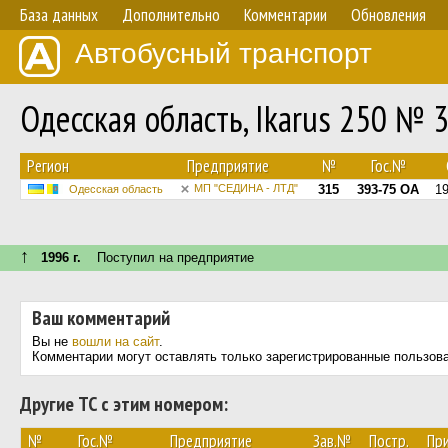
База данных
Дополнительно
Комментарии
Обновления
Автобусный транспорт
Одесская область, Ikarus 250 № 
Регион
Предприятие
№
Гос.№
МП "СЕДИНА - ЛТД"
315
393-75 ОА
1
Одесская область
↑
1996 г.
Поступил на предприятие
Ваш комментарий
Вы не
вошли на сайт
.
Комментарии могут оставлять только зарегистрированные пользов
Другие ТС с этим номером:
№
Гос.№
Предприятие
Зав.№
Постр.
Пр