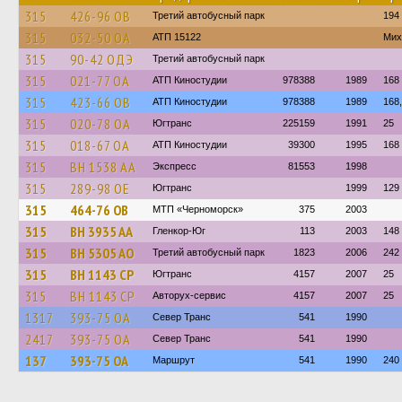
315
426-96 ОВ
Третий автобусный парк
194
315
032-50 ОА
АТП 15122
Мих
315
90-42 ОДЭ
Третий автобусный парк
315
021-77 ОА
АТП Киностудии
978388
1989
168
315
423-66 ОВ
АТП Киностудии
978388
1989
168,
315
020-78 ОА
Югтранс
225159
1991
25
315
018-67 ОА
АТП Киностудии
39300
1995
168
315
BH 1538 AA
Экспресс
81553
1998
315
289-98 ОЕ
Югтранс
1999
129
315
464-76 ОВ
МТП «Черноморск»
375
2003
315
BH 3935 AA
Гленкор-Юг
113
2003
148
315
BH 5305 AO
Третий автобусный парк
1823
2006
242
315
BH 1143 CP
Югтранс
4157
2007
25
315
BH 1143 CP
Авторух-сервис
4157
2007
25
1317
393-75 ОА
Север Транс
541
1990
2417
393-75 ОА
Север Транс
541
1990
137
393-75 ОА
Маршрут
541
1990
240