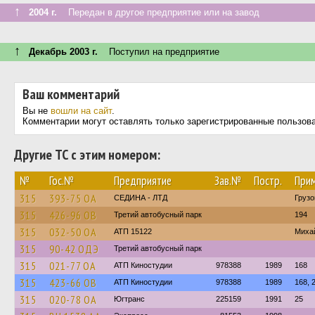
↑
2004 г.
Передан в другое предприятие или на завод
↑
Декабрь 2003 г.
Поступил на предприятие
Ваш комментарий
Вы не
вошли на сайт
.
Комментарии могут оставлять только зарегистрированные пользов
Другие ТС с этим номером:
№
Гос.№
Предприятие
Зав.№
Постр.
При
315
393-75 ОА
СЕДИНА - ЛТД
Груз
315
426-96 ОВ
Третий автобусный парк
194
315
032-50 ОА
АТП 15122
Миха
315
90-42 ОДЭ
Третий автобусный парк
315
021-77 ОА
АТП Киностудии
978388
1989
168
315
423-66 ОВ
АТП Киностудии
978388
1989
168, 
315
020-78 ОА
Югтранс
225159
1991
25