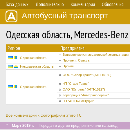
База данных
Дополнительно
Комментарии
Обновления
Автобусный транспорт
Одесская область, Mercedes-Ben
Регион
Предприятие
Выведенные из пассажирской эксплуатации
Одесская область
Прочие, г. Одесса
Прочие
Николаевская область
ООО "Север Транс" (АТП 15130)
ЧП "Старс Транс"
Одесская область
ОАО "Югтранс" (АТП-15127)
Корпорация "Автотранссервис"
ЧП "АТП Киностудии"
Все комментарии к фотографиям этого ТС
↑
Март 2019 г.
Передан в другое предприятие или на завод