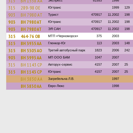
315
BH 1538 AA
Экспресс
81553
1998
315
289-98 ОЕ
Югтранс
1999
129
903
BH 7980 AT
Турист
470917
11.2002
198
903
BH 7980 AT
Югтранс
470917
11.2002
198
903
BH 7980 AT
ЭЯ САН
470917
11.2002
198
315
464-76 ОВ
МТП «Черноморск»
375
2003
315
BH 3935 AA
Гленкор-Юг
113
2003
148
315
BH 5305 AO
Третий автобусный парк
1823
2006
242
903
BH 3993 AA
МП ООО БАМ
1047
2007
315
BH 1143 CP
Авторух-сервис
4157
2007
25
315
BH 1143 CP
Югтранс
4157
2007
25
BH 3830 AA
Загребельна Л.В.
1997
BH 3830 AA
Евро-Люкс
1998