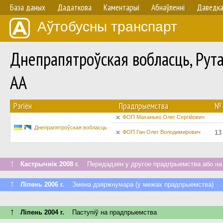
База даных
Дадаткова
Каментарыі
Абнаўленнi
Даведк
Аўтобусны транспарт
Днепрапятроўская вобласць, Рут
AA
Рэгіён
Прадпрыемства
№
ФОП Маханько Олег Сергійович
Днепрапятроўская вобласць
ФОП Ган Олег Володимирович
13
↑
Кастрычнік 2008 г.
Передадзен у другое прадпрыемства або на
↑
Ліпень 2006 г.
Змена дзяржнумара (у межах прадпрыемства)
↑
Ліпень 2004 г.
Паступiў на прадпрыемства