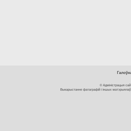
Галоўн
© Адміністрацыя са
Выкарыстанне фатаграфій і іншых матэрыялаў, 