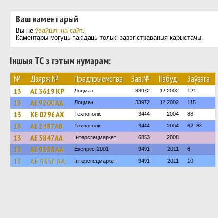
Ваш каментарый
Вы не
ўвайшлі на сайт
.
Каментары могуць пакідаць толькі зарэгістраваныя карыстачы.
Іншыя ТС з гэтым нумарам:
№
Дзярж.№
Прадпрыемства
Зав.№
Пабуд.
Заўвага
13
AE 3619 KP
Лоцман
33972
12.2002
121
13
AE 9200 AA
Лоцман
33972
12.2002
115
13
KE 0296 AX
Технополіс
3444
2004
88
13
AE 2487 AB
Технополіс
3444
2004
62, 88
13
AE 5847 AA
Інтерспецмаркет
6853
2008
13
AE 9358 AA
Експрес-2001
9491
2011
6
13
AE 9358 AA
Інтерспецмаркет
9491
2011
10