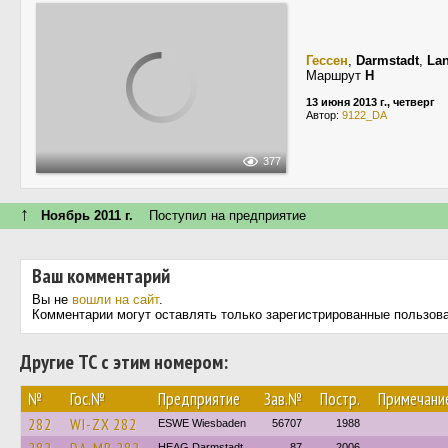
Гессен
,
Darmstadt
,
Lan
Маршрут
H
13 июня 2013 г., четверг
Автор:
9122_DA
377
↑
Ноябрь 2011 г.
Поступил на предприятие
Ваш комментарий
Вы не
вошли на сайт
.
Комментарии могут оставлять только зарегистрированные пользов
Другие ТС с этим номером:
№
Гос.№
Предприятие
Зав.№
Постр.
Примечани
282
WI-ZX 282
ESWE Wiesbaden
56707
1988
HEAG Darmstadt
87
2006