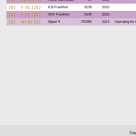
282
DA-MB 282
282
F-VG 2282
ICB Frankfurt
9139
2010
282
F-VG 2282
VGF Frankfurt
9139
2010
282
WI-RS 682
Sippel ✝︎
703385
2013
Operating for 
Гл