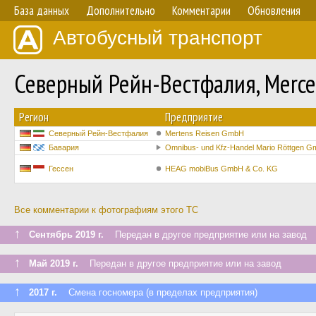
База данных
Дополнительно
Комментарии
Обновления
Автобусный транспорт
Северный Рейн-Вестфалия, Merc
Регион
Предприятие
Северный Рейн-Вестфалия
Mertens Reisen GmbH
Бавария
Omnibus- und Kfz-Handel Mario Röttgen 
Гессен
HEAG mobiBus GmbH & Co. KG
Все комментарии к фотографиям этого ТС
↑
Сентябрь 2019 г.
Передан в другое предприятие или на завод
↑
Май 2019 г.
Передан в другое предприятие или на завод
↑
2017 г.
Смена госномера (в пределах предприятия)