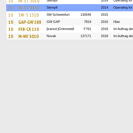
10
IN-ST 3010
Stempfl
2014
Operating for
10
IN-ST 3310
Stempfl
2014
Operating for
10
SW-S 1510
SW Schweinfurt
130546
2015
10
GAP-GW 188
GW GAP
7819
2016
Hias
10
FFB-CX 110
[transd.]Griensteidl
F761
2018
Im Auftrag de
10
M-NV 3010
Novak
137171
2018
Im Auftrag de