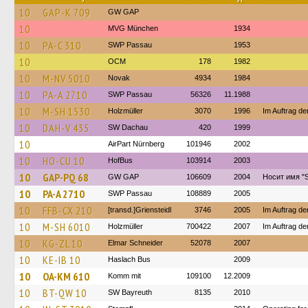
10
GAP-K 709
GW GAP
10
MVG München
1934
10
PA-C 310
SWP Passau
1953
10
OCM
178
1982
10
M-NV 5010
Novak
4934
1984
10
PA-A 2710
SWP Passau
56326
11.1988
10
M-SH 1530
Holzmüller
3070
1996
Im Auftrag de
10
DAH-V 435
SW Dachau
420
1999
10
AirPart Nürnberg
101946
2002
10
HO-CU 10
HofBus
103914
2003
10
GAP-PQ 68
GW GAP
106609
2004
Носит имя "
10
PA-A 2710
SWP Passau
108889
2005
10
FFB-CX 210
[transd.]Griensteidl
3746
2005
Im Auftrag de
10
M-SH 6010
Holzmüller
700422
2007
Im Auftrag de
10
KG-ZL 10
Elmar Schneider
52078
2007
10
KE-IB 10
Haslach Bus
2009
10
OA-KM 610
Komm mit
109100
12.2009
10
BT-QW 10
SW Bayreuth
8135
2010