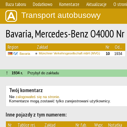
Baza taboru
Dodatkowo
Komentarze
Aktualizacje
O stron
Transport autobusowy
Bavaria, Mercedes-Benz O4000 Nr
Region
Zakład
Nr
Od...
Münchner Verkehrsgesellschaft mbH (MVG)
10
1934
Bavaria
↑
1934 r.
Przybył do zakładu
Twój komentarz
Nie
zalogowałeś się na stronie
.
Komentarze mogą zostawić tylko zarejestrowani użytkownicy.
Inne pojazdy z tym numerem:
Nr
Tablice rej.
Zakład
Nr fab.
Wypr.
Notatka