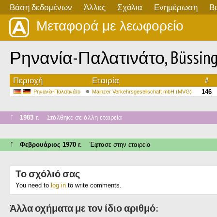
Βάση δεδομένων
Άλλες
Σχόλια
Ενημέρωση
Β
Μεταφορά με λεωφορείο
Ρηνανία-Παλατινάτο, Büssing
Περιοχή
Εταιρία
#
146
Ρηνανία-Παλατινάτο
Mainzer Verkehrsgesellschaft mbH (MVG)
↑
1983 г.
Στάλθηκε σε άλλη εταιρεία
↑
Φεβρουάριος 1970 г.
Έφτασε στην εταιρεία
Το σχόλιό σας
You need to
log in
to write comments.
Άλλα οχήματα με τον ίδιο αριθμό: