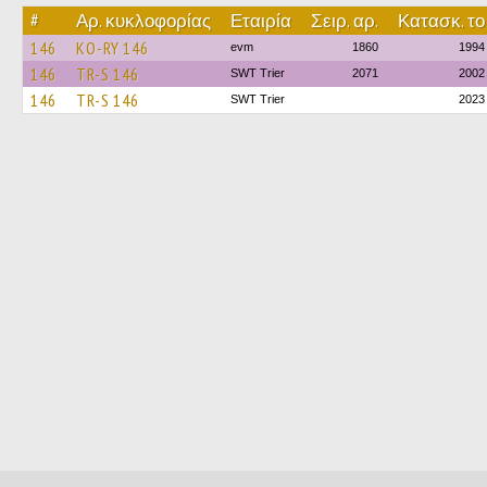
#
Αρ. κυκλοφορίας
Εταιρία
Σειρ. αρ.
Κατασκ. το
146
KO-RY 146
evm
1860
1994
146
TR-S 146
SWT Trier
2071
2002
146
TR-S 146
SWT Trier
2023