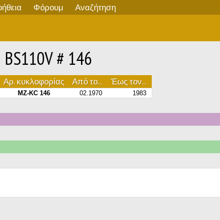
οήθεια
Φόρουμ
Αναζήτηση
 BS110V # 146
Αρ. κυκλοφορίας
Από το...
Έως τον...
MZ-KC 146
02.1970
1983