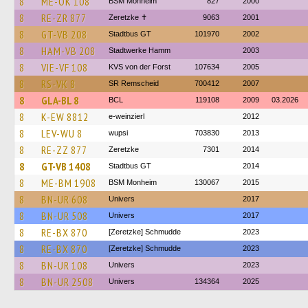
8
ME-OK 108
BSM Monheim
827
2000
8
RE-ZR 877
Zeretzke ✝
9063
2001
8
GT-VB 208
Stadtbus GT
101970
2002
8
HAM-VB 208
Stadtwerke Hamm
2003
8
VIE-VF 108
KVS von der Forst
107634
2005
8
RS-VK 8
SR Remscheid
700412
2007
8
GLA-BL 8
BCL
119108
2009
03.2026
8
K-EW 8812
e-weinzierl
2012
8
LEV-WU 8
wupsi
703830
2013
8
RE-ZZ 877
Zeretzke
7301
2014
8
GT-VB 1408
Stadtbus GT
2014
8
ME-BM 1908
BSM Monheim
130067
2015
8
BN-UR 608
Univers
2017
8
BN-UR 508
Univers
2017
8
RE-BX 870
[Zeretzke] Schmudde
2023
8
RE-BX 870
[Zeretzke] Schmudde
2023
8
BN-UR 108
Univers
2023
8
BN-UR 2508
Univers
134364
2025