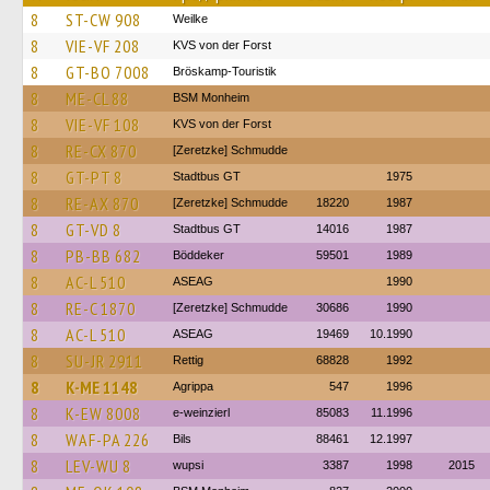
8
ST-CW 908
Weilke
8
VIE-VF 208
KVS von der Forst
8
GT-BO 7008
Bröskamp-Touristik
8
ME-CL 88
BSM Monheim
8
VIE-VF 108
KVS von der Forst
8
RE-CX 870
[Zeretzke] Schmudde
8
GT-PT 8
Stadtbus GT
1975
8
RE-AX 870
[Zeretzke] Schmudde
18220
1987
8
GT-VD 8
Stadtbus GT
14016
1987
8
PB-BB 682
Böddeker
59501
1989
8
AC-L 510
ASEAG
1990
8
RE-C 1870
[Zeretzke] Schmudde
30686
1990
8
AC-L 510
ASEAG
19469
10.1990
8
SU-JR 2911
Rettig
68828
1992
8
K-ME 1148
Agrippa
547
1996
8
K-EW 8008
e-weinzierl
85083
11.1996
8
WAF-PA 226
Bils
88461
12.1997
8
LEV-WU 8
wupsi
3387
1998
2015