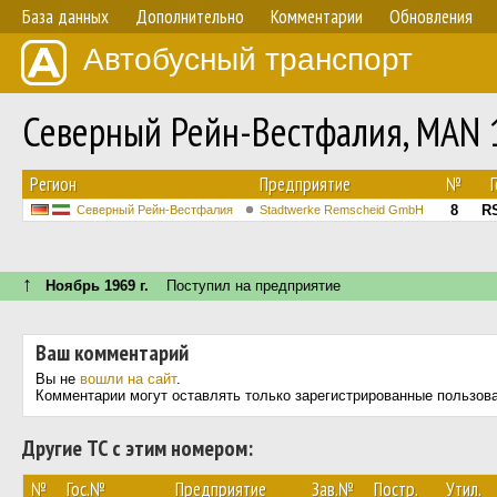
База данных
Дополнительно
Комментарии
Обновления
Автобусный транспорт
Северный Рейн-Вестфалия, MAN 
Регион
Предприятие
№
8
R
Северный Рейн-Вестфалия
Stadtwerke Remscheid GmbH
↑
Ноябрь 1969 г.
Поступил на предприятие
Ваш комментарий
Вы не
вошли на сайт
.
Комментарии могут оставлять только зарегистрированные пользов
Другие ТС с этим номером:
№
Гос.№
Предприятие
Зав.№
Постр.
Утил.