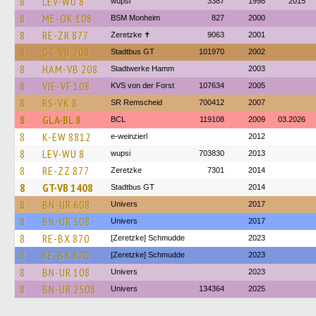
8
LEV-WU 8
wupsi
3387
1998
2015
8
ME-OK 108
BSM Monheim
827
2000
8
RE-ZR 877
Zeretzke ✝
9063
2001
8
GT-VB 208
Stadtbus GT
101970
2002
8
HAM-VB 208
Stadtwerke Hamm
2003
8
VIE-VF 108
KVS von der Forst
107634
2005
8
RS-VK 8
SR Remscheid
700412
2007
8
GLA-BL 8
BCL
119108
2009
03.2026
8
K-EW 8812
e-weinzierl
2012
8
LEV-WU 8
wupsi
703830
2013
8
RE-ZZ 877
Zeretzke
7301
2014
8
GT-VB 1408
Stadtbus GT
2014
8
BN-UR 608
Univers
2017
8
BN-UR 508
Univers
2017
8
RE-BX 870
[Zeretzke] Schmudde
2023
8
RE-BX 870
[Zeretzke] Schmudde
2023
8
BN-UR 108
Univers
2023
8
BN-UR 2508
Univers
134364
2025