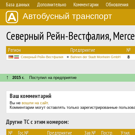
База данных
Дополнительно
Комментарии
Обновления
Автобусный транспорт
Северный Рейн-Вестфалия, Merce
Регион
Предприятие
№
8
Северный Рейн-Вестфалия
Bahnen der Stadt Monheim GmbH
↑
2015 г.
Поступил на предприятие
Ваш комментарий
Вы не
вошли на сайт
.
Комментарии могут оставлять только зарегистрированные пользов
Другие ТС с этим номером:
№
Гос.№
Предприятие
Зав.№
Постр.
Утил.