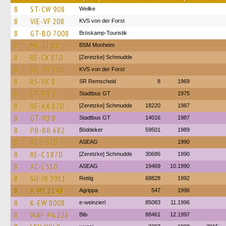
8
ST-CW 908
Weilke
8
VIE-VF 208
KVS von der Forst
8
GT-BO 7008
Bröskamp-Touristik
8
ME-CL 88
BSM Monheim
8
RE-CX 870
[Zeretzke] Schmudde
8
VIE-VF 108
KVS von der Forst
8
RS-VK 8
SR Remscheid
8
1969
8
GT-PT 8
Stadtbus GT
1975
8
RE-AX 870
[Zeretzke] Schmudde
18220
1987
8
GT-VD 8
Stadtbus GT
14016
1987
8
PB-BB 682
Böddeker
59501
1989
8
AC-L 510
ASEAG
1990
8
RE-C 1870
[Zeretzke] Schmudde
30686
1990
8
AC-L 510
ASEAG
19469
10.1990
8
SU-JR 2911
Rettig
68828
1992
8
K-ME 1148
Agrippa
547
1996
8
K-EW 8008
e-weinzierl
85083
11.1996
8
WAF-PA 226
Bils
88461
12.1997