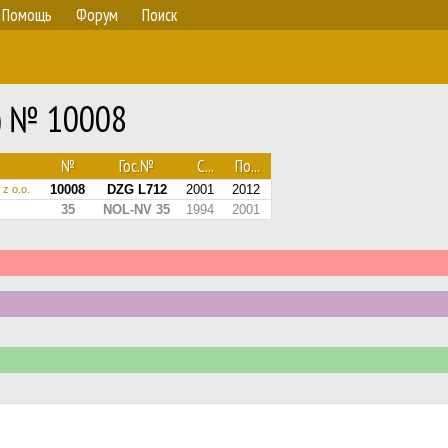
Помощь
Форум
Поиск
) № 10008
№
Гос.№
С...
По...
10008
DZG L712
2001
2012
z o.o.
35
NOL-NV 35
1994
2001