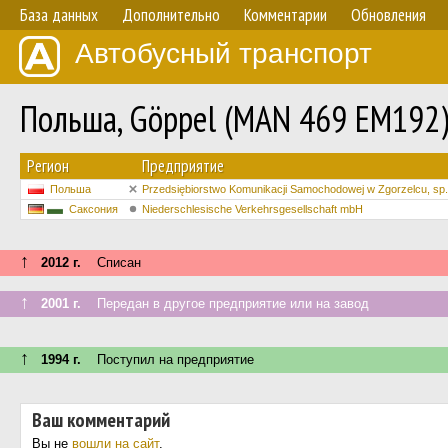
База данных
Дополнительно
Комментарии
Обновления
Автобусный транспорт
Польша, Göppel (MAN 469 EM192
Регион
Предприятие
Польша
Przedsiębiorstwo Komunikacji Samochodowej w Zgorzelcu, sp. 
Саксония
Niederschlesische Verkehrsgesellschaft mbH
↑
2012 г.
Списан
↑
2001 г.
Передан в другое предприятие или на завод
↑
1994 г.
Поступил на предприятие
Ваш комментарий
Вы не
вошли на сайт
.