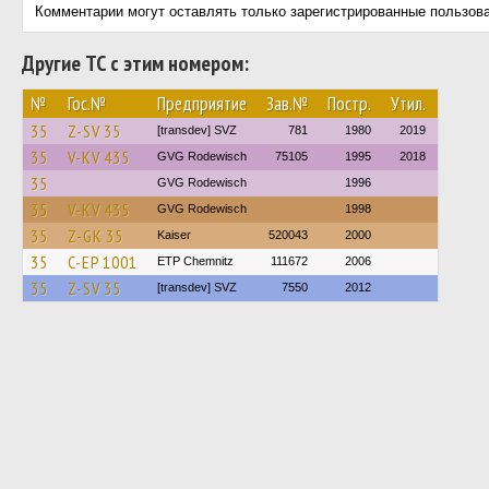
Комментарии могут оставлять только зарегистрированные пользов
Другие ТС с этим номером:
№
Гос.№
Предприятие
Зав.№
Постр.
Утил.
35
Z-SV 35
[transdev] SVZ
781
1980
2019
35
V-KV 435
GVG Rodewisch
75105
1995
2018
35
GVG Rodewisch
1996
35
V-KV 435
GVG Rodewisch
1998
35
Z-GK 35
Kaiser
520043
2000
35
C-EP 1001
ETP Chemnitz
111672
2006
35
Z-SV 35
[transdev] SVZ
7550
2012